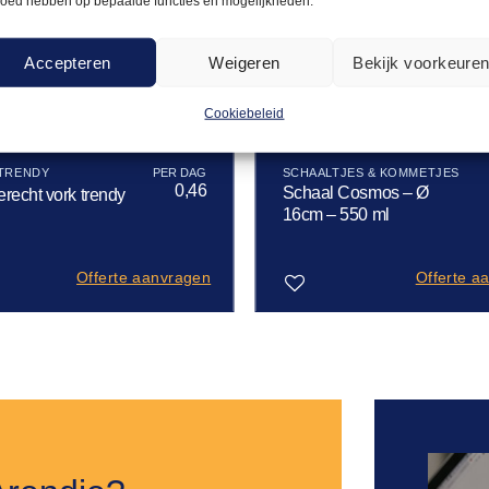
loed hebben op bepaalde functies en mogelijkheden.
Accepteren
Weigeren
Bekijk voorkeure
Cookiebeleid
 TRENDY
SCHAALTJES & KOMMETJES
0,46
Schaal Cosmos – Ø
recht vork trendy
16cm – 550 ml
Offerte aanvragen
Offerte a
Toevoegen
aan
verlanglijst