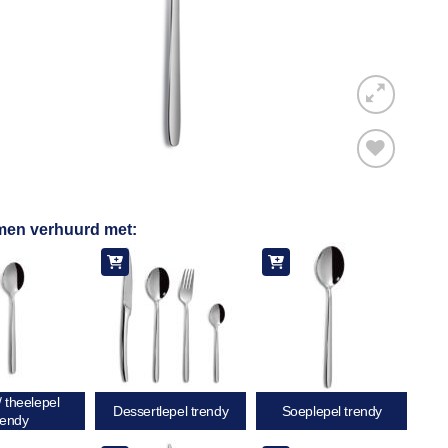
Toevoegen
men verhuurd met:
aan
verlanglijst
/ theelepel
Dessertlepel trendy
Soeplepel trendy
rendy