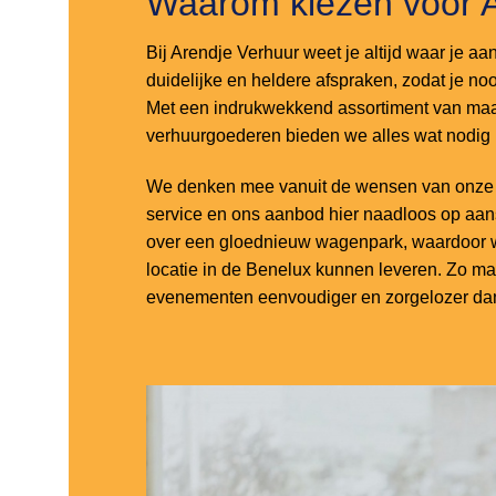
Waarom kiezen voor 
Bij Arendje Verhuur weet je altijd waar je aa
duidelijke en heldere afspraken, zodat je noo
Met een indrukwekkend assortiment van maar
verhuurgoederen bieden we alles wat nodig
We denken mee vanuit de wensen van onze k
service en ons aanbod hier naadloos op aa
over een gloednieuw wagenpark, waardoor w
locatie in de Benelux kunnen leveren. Zo m
evenementen eenvoudiger en zorgelozer dan