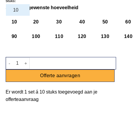
Stuks:
Selecteer gewenste hoeveelheid
10
20
30
40
50
60
90
100
110
120
130
140
Gebaksvork trendy aantal
Offerte aanvragen
Er wordt
1 set
á
10 stuks
toegevoegd aan je
offerteaanvraag