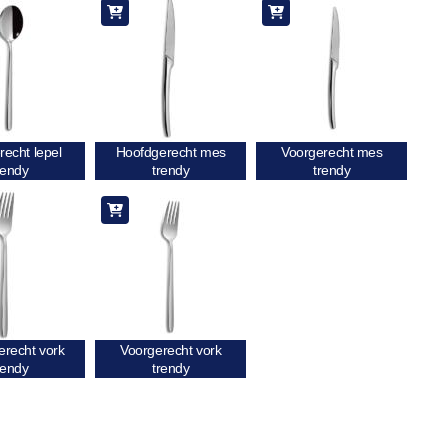
recht lepel
Hoofdgerecht mes
Voorgerecht mes
rendy
trendy
trendy
recht vork
Voorgerecht vork
rendy
trendy