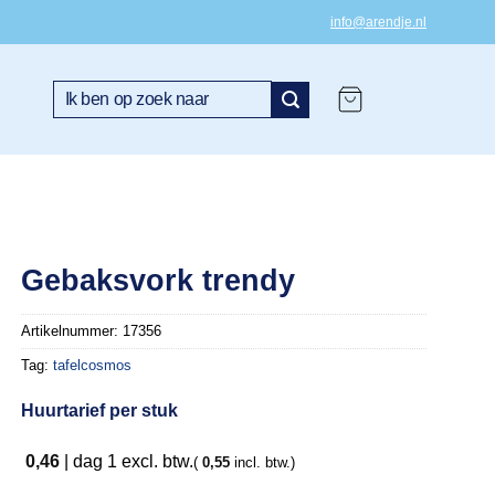
info@arendje.nl
Zoeken
naar:
Gebaksvork trendy
Artikelnummer:
17356
Tag:
tafelcosmos
Huurtarief per stuk
0,46
|
dag 1
excl. btw.
(
0,55
incl. btw.)