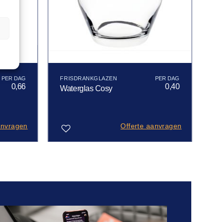
n
FRISDRANKGLAZEN
0,66
0,40
Waterglas Cosy
anvragen
Offerte aanvragen
Toevoegen
aan
verlanglijst