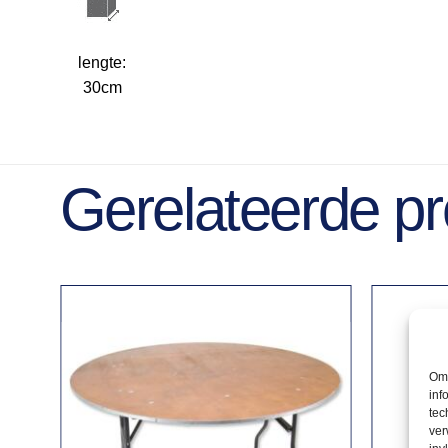
lengte:
30cm
Gerelateerde p
Om 
inf
tec
ver