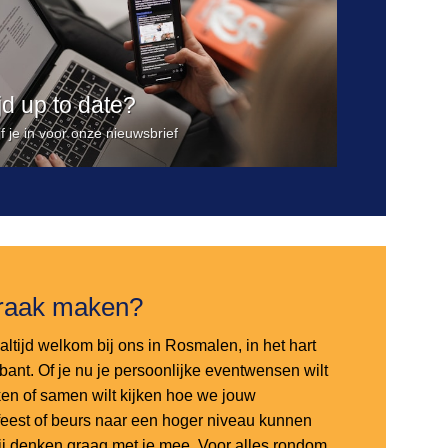
ijd up to date?
jf je in voor onze nieuwsbrief
raak maken?
altijd welkom bij ons in Rosmalen, in het hart
bant. Of je nu je persoonlijke eventwensen wilt
en of samen wilt kijken hoe we jouw
sfeest of beurs naar een hoger niveau kunnen
 wij denken graag met je mee. Voor alles rondom