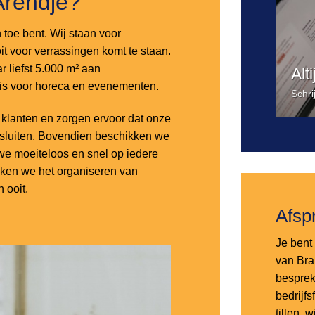
Arendje?
n toe bent. Wij staan voor
it voor verrassingen komt te staan.
 liefst 5.000 m² aan
Alt
 is voor horeca en evenementen.
Schri
lanten en zorgen ervoor dat onze
nsluiten. Bovendien beschikken we
e moeiteloos en snel op iedere
aken we het organiseren van
 ooit.
Afsp
Je bent 
van Bra
besprek
bedrijf
tillen,