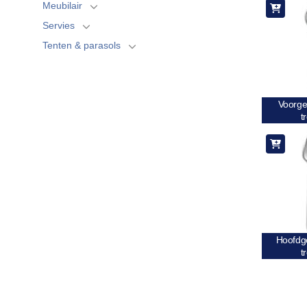
Meubilair
Servies
Tenten & parasols
Voorge
t
Hoofdge
t