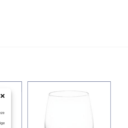
eze
lige