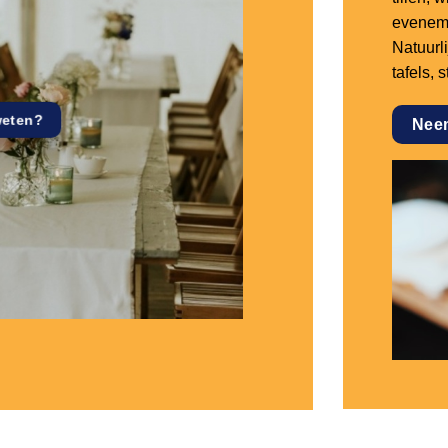
eveneme
Natuurl
tafels, 
weten?
Nee