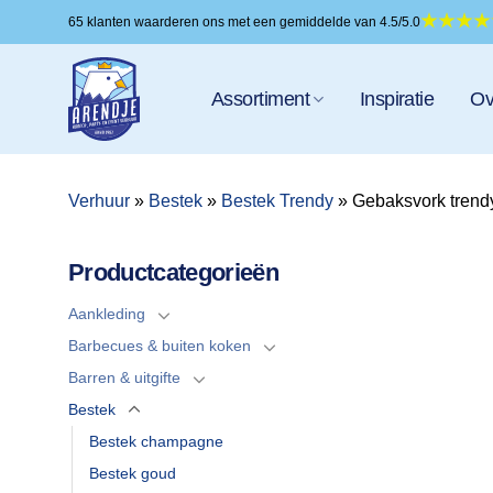
Ga
65 klanten waarderen ons met een gemiddelde van 4.5/5.0
naar
inhoud
Assortiment
Inspiratie
Ov
Verhuur
»
Bestek
»
Bestek Trendy
»
Gebaksvork trend
Productcategorieën
Aankleding
Barbecues & buiten koken
Barren & uitgifte
Bestek
Bestek champagne
Bestek goud