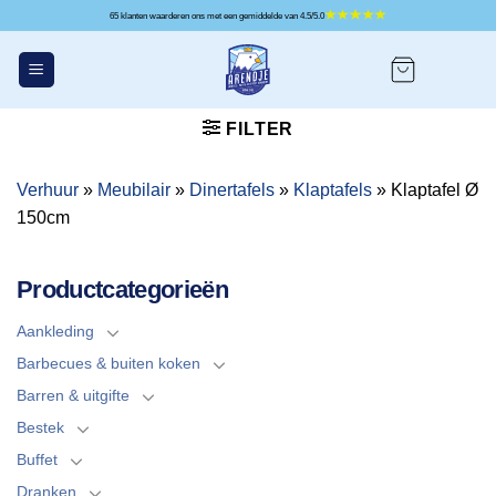
Ga
65 klanten waarderen ons met een gemiddelde van 4.5/5.0
naar
inhoud
FILTER
Verhuur
»
Meubilair
»
Dinertafels
»
Klaptafels
»
Klaptafel Ø
150cm
Productcategorieën
Aankleding
Barbecues & buiten koken
Barren & uitgifte
Bestek
Buffet
Dranken