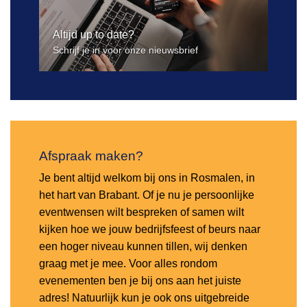
Altijd up to date?
Schrijf je in voor onze nieuwsbrief
Afspraak maken?
Je bent altijd welkom bij ons in Rosmalen, in
het hart van Brabant. Of je nu je persoonlijke
eventwensen wilt bespreken of samen wilt
kijken hoe we jouw bedrijfsfeest of beurs naar
een hoger niveau kunnen tillen, wij denken
graag met je mee. Voor alles rondom
evenementen ben je bij ons aan het juiste
adres! Natuurlijk kun je ook ons uitgebreide