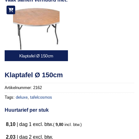
aan
verlanglijst
Klaptafel Ø 150cm
Klaptafel Ø 150cm
Artikelnummer:
2162
Tags:
deluxe
,
tafelcosmos
Huurtarief per stuk
8,10
|
dag 1
excl. btw.
(
9,80
incl. btw.)
2,03
|
dag 2
excl. btw.