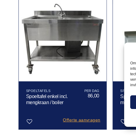
Om 
inf
tec
ver
inv
SPOELTAFELS
SPOELTA
86,00
Spoeltafel enkel incl.
Spoeltaf
mengkraan / boiler
mengkra
Offerte aanvragen