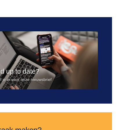
ijd up to date?
jf je in voor onze nieuwsbrief
raak maken?