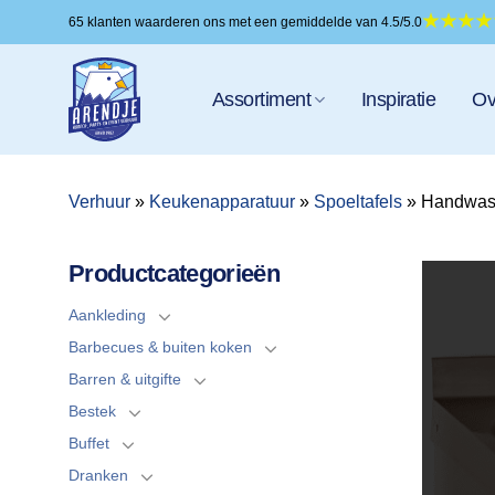
Ga
65 klanten waarderen ons met een gemiddelde van 4.5/5.0
naar
inhoud
Assortiment
Inspiratie
Ov
Verhuur
»
Keukenapparatuur
»
Spoeltafels
»
Handwasb
Productcategorieën
Aankleding
Barbecues & buiten koken
Barren & uitgifte
Bestek
Buffet
Dranken