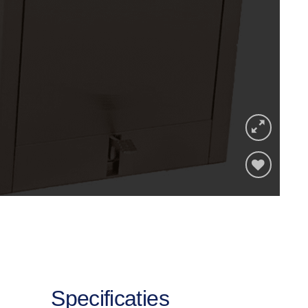
Toevoegen
aan
verlanglijst
Specificaties