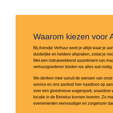
Toevoegen
Toevoegen
aan
aan
verlanglijst
verlanglijst
Waarom kiezen voor 
Bij Arendje Verhuur weet je altijd waar je aa
duidelijke en heldere afspraken, zodat je noo
Met een indrukwekkend assortiment van maar
verhuurgoederen bieden we alles wat nodig
We denken mee vanuit de wensen van onze k
service en ons aanbod hier naadloos op aa
over een gloednieuw wagenpark, waardoor w
locatie in de Benelux kunnen leveren. Zo m
evenementen eenvoudiger en zorgelozer dan