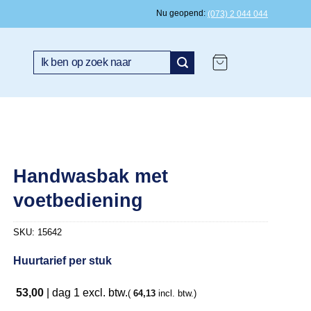
Nu geopend
(073) 2 044 044
Search
for:
Handwasbak met
voetbediening
SKU:
15642
Huurtarief per stuk
53,00
|
dag 1
excl. btw.
(
64,13
incl. btw.)