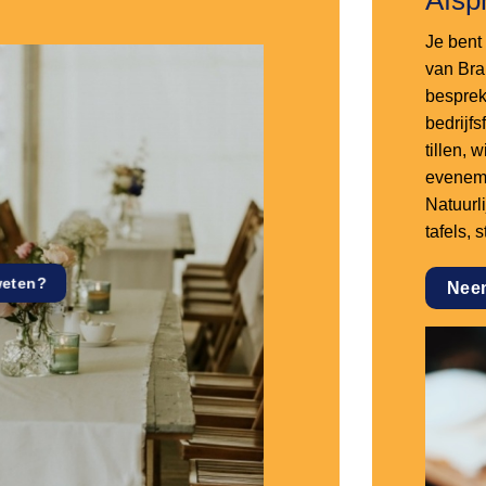
Je bent 
van Bra
besprek
bedrijf
tillen,
eveneme
Natuurl
tafels, 
weten?
Nee