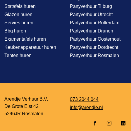
Statafels huren
Partyverhuur Tilburg
Glazen huren
Partyverhuur Utrecht
Servies huren
Partyverhuur Rotterdam
Bbq huren
Partyverhuur Drunen
Examentafels huren
Partyverhuur Oosterhout
Keukenapparatuur huren
Partyverhuur Dordrecht
Tenten huren
Partyverhuur Rosmalen
Arendje Verhuur B.V.
073 2044 044
De Grote Elst 42
info@arendje.nl
5246JR Rosmalen