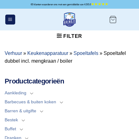
Ga
65 klanten waarderen ons met een gemiddelde van 4.5/5.0
naar
inhoud
FILTER
Verhuur
»
Keukenapparatuur
»
Spoeltafels
»
Spoeltafel
dubbel incl. mengkraan / boiler
Productcategorieën
Aankleding
Barbecues & buiten koken
Barren & uitgifte
Bestek
Buffet
Dranken