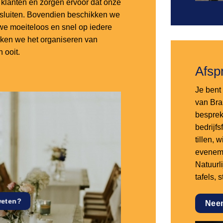
lanten en zorgen ervoor dat onze
nsluiten. Bovendien beschikken we
e moeiteloos en snel op iedere
aken we het organiseren van
 ooit.
Afsp
Je bent 
van Bra
besprek
bedrijf
tillen,
eveneme
Natuurl
tafels, 
weten?
Nee