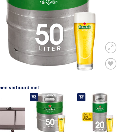
Toevoegen
men verhuurd met:
aan
verlanglijst