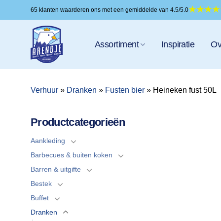
Ga
65 klanten waarderen ons met een gemiddelde van 4.5/5.0
naar
inhoud
Assortiment
Inspiratie
Ov
Verhuur
»
Dranken
»
Fusten bier
»
Heineken fust 50L
Productcategorieën
Aankleding
Barbecues & buiten koken
Barren & uitgifte
Bestek
Buffet
Dranken