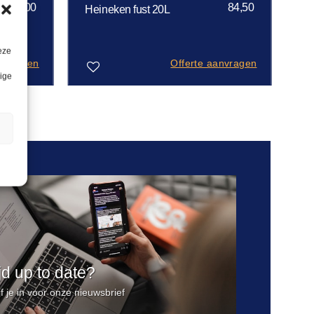
66,00
84,50
Heineken fust 20L
eze
anvragen
Offerte aanvragen
lige
Toevoegen
aan
n
verlanglijst
ijd up to date?
jf je in voor onze nieuwsbrief