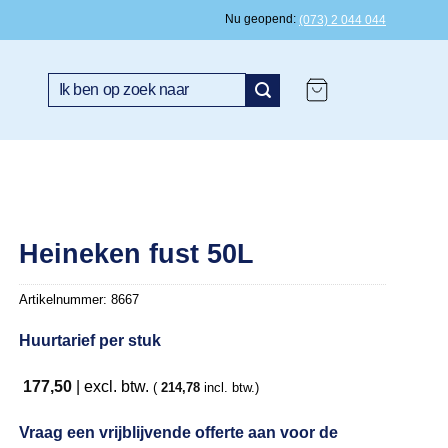
Nu geopend
(073) 2 044 044
Zoeken
naar:
Heineken fust 50L
Artikelnummer:
8667
Huurtarief per stuk
177,50
| excl. btw.
(
214,78
incl. btw.)
Vraag een vrijblijvende offerte aan voor de