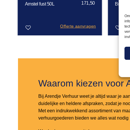
50
171,50
Amstel fust 50L
Brand f
Om 
inf
gen
Offerte aanvragen
tec
ver
inv
Toevoegen
Toevoegen
aan
aan
verlanglijst
verlanglijst
Waarom kiezen voor 
Bij Arendje Verhuur weet je altijd waar je aa
duidelijke en heldere afspraken, zodat je noo
Met een indrukwekkend assortiment van maar
verhuurgoederen bieden we alles wat nodig