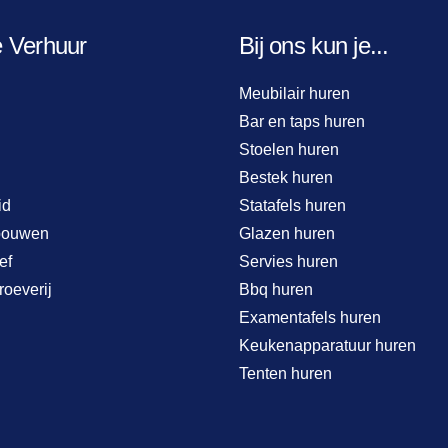
e Verhuur
Bij ons kun je...
Meubilair huren
Bar en taps huren
Stoelen huren
Bestek huren
id
Statafels huren
bouwen
Glazen huren
ef
Servies huren
roeverij
Bbq huren
Examentafels huren
Keukenapparatuur huren
Tenten huren