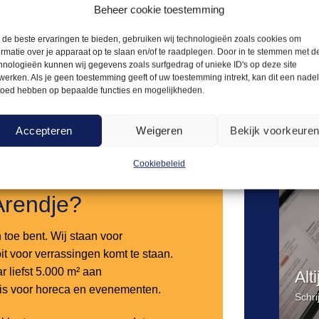
142,50
Beheer cookie toestemming
ust 20L
Heerlyck pils fust 20L
de beste ervaringen te bieden, gebruiken wij technologieën zoals cookies om
ormatie over je apparaat op te slaan en/of te raadplegen. Door in te stemmen met d
Offerte aanvragen
Offerte a
hnologieën kunnen wij gegevens zoals surfgedrag of unieke ID's op deze site
werken. Als je geen toestemming geeft of uw toestemming intrekt, kan dit een nade
loed hebben op bepaalde functies en mogelijkheden.
Toevoegen
aan
Accepteren
Weigeren
Bekijk voorkeure
verlanglijst
Cookiebeleid
Arendje?
n toe bent. Wij staan voor
it voor verrassingen komt te staan.
 liefst 5.000 m² aan
Alt
 is voor horeca en evenementen.
Schri