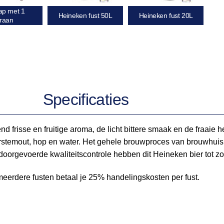
tap met 1
Heineken fust 50L
Heineken fust 20L
raan
Specificaties
d frisse en fruitige aroma, de licht bittere smaak en de fraaie 
stemout, hop en water. Het gehele brouwproces van brouwhuis, ve
doorgevoerde kwaliteitscontrole hebben dit Heineken bier tot z
meerdere fusten betaal je 25% handelingskosten per fust.