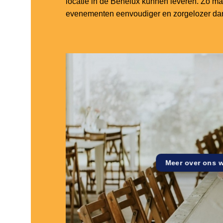
locatie in de Benelux kunnen leveren. Zo m
evenementen eenvoudiger en zorgelozer dan
Meer over ons 