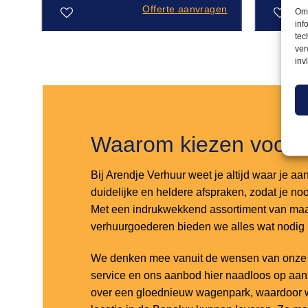
Offerte aanvragen
Om 
inf
tec
ver
Toevoegen
Toevoegen
inv
aan
aan
verlanglijst
verlanglijst
Waarom kiezen voor 
Bij Arendje Verhuur weet je altijd waar je aa
duidelijke en heldere afspraken, zodat je noo
Met een indrukwekkend assortiment van maar
verhuurgoederen bieden we alles wat nodig
We denken mee vanuit de wensen van onze k
service en ons aanbod hier naadloos op aa
over een gloednieuw wagenpark, waardoor w