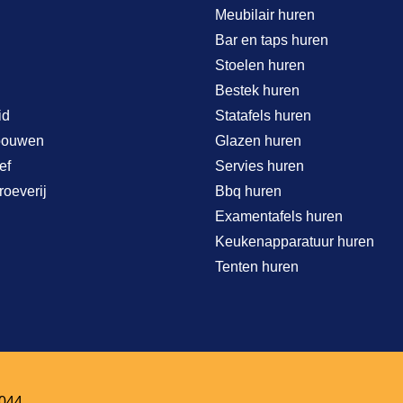
Meubilair huren
Bar en taps huren
Stoelen huren
Bestek huren
id
Statafels huren
bouwen
Glazen huren
ef
Servies huren
roeverij
Bbq huren
Examentafels huren
Keukenapparatuur huren
Tenten huren
044