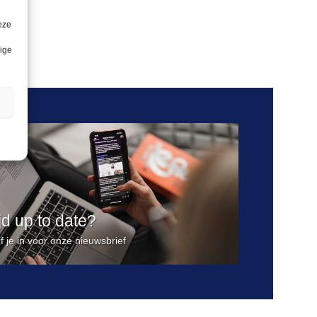
eze
lige
n
ijd up to date?
jf je in voor onze nieuwsbrief