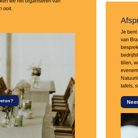
aken we het organiseren van
 ooit.
Afsp
Je bent 
van Bra
besprek
bedrijf
tillen,
eveneme
Natuurl
tafels, 
weten?
Nee