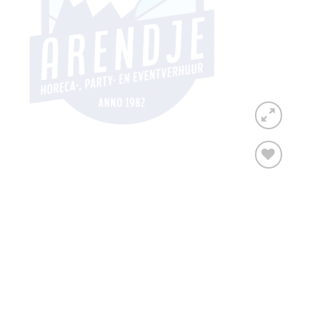
Toevoegen
aan
verlanglijst