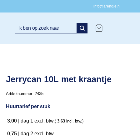
info@arendje.nl
Zoeken
naar:
Jerrycan 10L met kraantje
Artikelnummer:
2435
Huurtarief per stuk
3,00
|
dag 1
excl. btw.
(
3,63
incl. btw.)
0,75
|
dag 2
excl. btw.