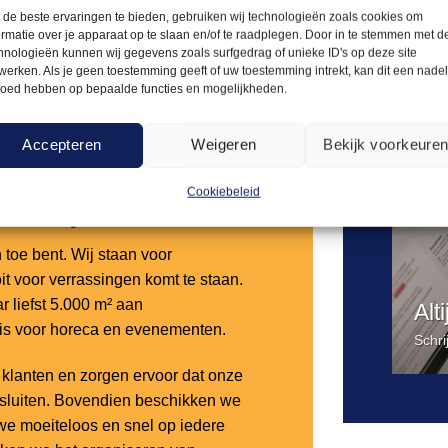
Offerte aanvragen
de beste ervaringen te bieden, gebruiken wij technologieën zoals cookies om
ormatie over je apparaat op te slaan en/of te raadplegen. Door in te stemmen met d
hnologieën kunnen wij gegevens zoals surfgedrag of unieke ID's op deze site
werken. Als je geen toestemming geeft of uw toestemming intrekt, kan dit een nade
loed hebben op bepaalde functies en mogelijkheden.
Accepteren
Weigeren
Bekijk voorkeure
Cookiebeleid
Arendje?
n toe bent. Wij staan voor
it voor verrassingen komt te staan.
 liefst 5.000 m² aan
Alt
 is voor horeca en evenementen.
Schri
lanten en zorgen ervoor dat onze
nsluiten. Bovendien beschikken we
e moeiteloos en snel op iedere