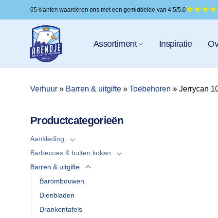
Ga
65 klanten waarderen ons met een gemiddelde van 4.5/5.0
naar
inhoud
Assortiment
Inspiratie
Ov
Verhuur
»
Barren & uitgifte
»
Toebehoren
»
Jerrycan 1
Productcategorieën
Aankleding
Barbecues & buiten koken
Barren & uitgifte
Barombouwen
Dienbladen
Drankentafels