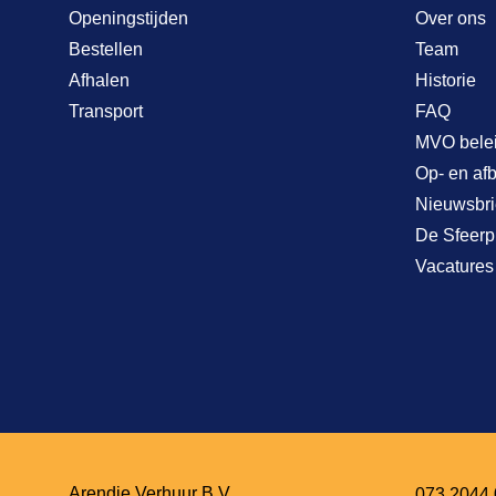
Openingstijden
Over ons
Bestellen
Team
Afhalen
Historie
Transport
FAQ
MVO bele
Op- en af
Nieuwsbri
De Sfeerp
Vacatures
Arendje Verhuur B.V.
073 2044 