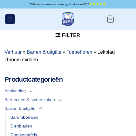
Ga
65 klanten waarderen ons met een gemiddelde van 4.5/5.0
naar
inhoud
FILTER
Verhuur
»
Barren & uitgifte
»
Toebehoren
»
Lekblad
chroom midden
Productcategorieën
Aankleding
Barbecues & buiten koken
Barren & uitgifte
Barombouwen
Dienbladen
Drankentafels