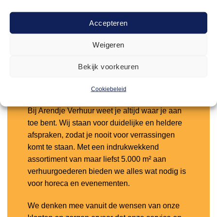
Offerte aanvragen
Accepteren
Weigeren
Toevoegen
aan
verlanglijst
Bekijk voorkeuren
Cookiebeleid
Waarom kiezen voor Arendje?
Bij Arendje Verhuur weet je altijd waar je aan
toe bent. Wij staan voor duidelijke en heldere
afspraken, zodat je nooit voor verrassingen
komt te staan. Met een indrukwekkend
assortiment van maar liefst 5.000 m² aan
verhuurgoederen bieden we alles wat nodig is
voor horeca en evenementen.
We denken mee vanuit de wensen van onze