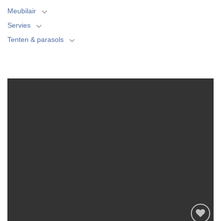
Meubilair
Servies
Tenten & parasols