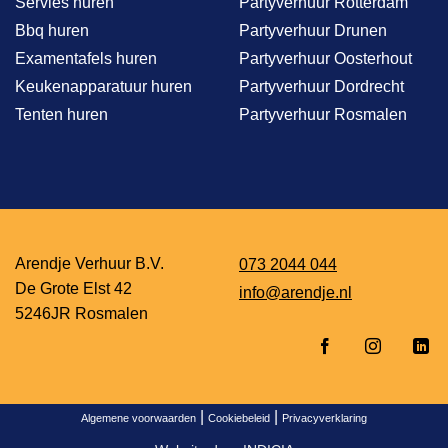
Servies huren
Partyverhuur Rotterdam
Bbq huren
Partyverhuur Drunen
Examentafels huren
Partyverhuur Oosterhout
Keukenapparatuur huren
Partyverhuur Dordrecht
Tenten huren
Partyverhuur Rosmalen
Arendje Verhuur B.V.
073 2044 044
De Grote Elst 42
info@arendje.nl
5246JR Rosmalen
|
|
Algemene voorwaarden
Cookiebeleid
Privacyverklaring