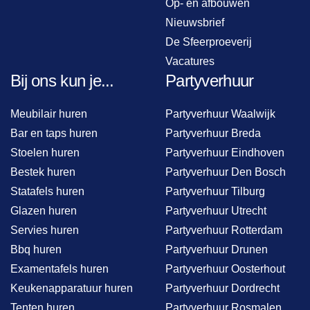
Op- en afbouwen
Nieuwsbrief
De Sfeerproeverij
Vacatures
Bij ons kun je...
Partyverhuur
Meubilair huren
Partyverhuur Waalwijk
Bar en taps huren
Partyverhuur Breda
Stoelen huren
Partyverhuur Eindhoven
Bestek huren
Partyverhuur Den Bosch
Statafels huren
Partyverhuur Tilburg
Glazen huren
Partyverhuur Utrecht
Servies huren
Partyverhuur Rotterdam
Bbq huren
Partyverhuur Drunen
Examentafels huren
Partyverhuur Oosterhout
Keukenapparatuur huren
Partyverhuur Dordrecht
Tenten huren
Partyverhuur Rosmalen