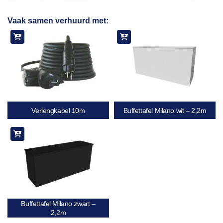
Toevoegen
Vaak samen verhuurd met:
aan
verlanglijst
Verlengkabel 10m
Buffettafel Milano wit – 2,2m
Buffettafel Milano zwart –
2,2m