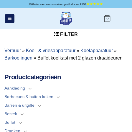
Ga
65 klanten waarderen ons met een gemiddelde van 4.5/5.0
naar
inhoud
FILTER
Verhuur
»
Koel- & vriesapparatuur
»
Koelapparatuur
»
Barkoelingen
»
Buffet koelkast met 2 glazen draaideuren
Productcategorieën
Aankleding
Barbecues & buiten koken
Barren & uitgifte
Bestek
Buffet
Dranken