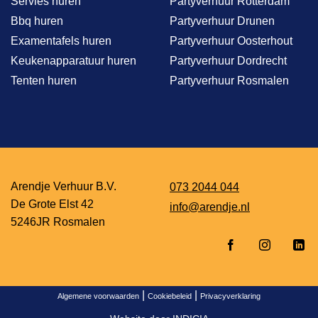
Servies huren
Partyverhuur Rotterdam
Bbq huren
Partyverhuur Drunen
Examentafels huren
Partyverhuur Oosterhout
Keukenapparatuur huren
Partyverhuur Dordrecht
Tenten huren
Partyverhuur Rosmalen
Arendje Verhuur B.V.
073 2044 044
De Grote Elst 42
info@arendje.nl
5246JR Rosmalen
|
|
Algemene voorwaarden
Cookiebeleid
Privacyverklaring