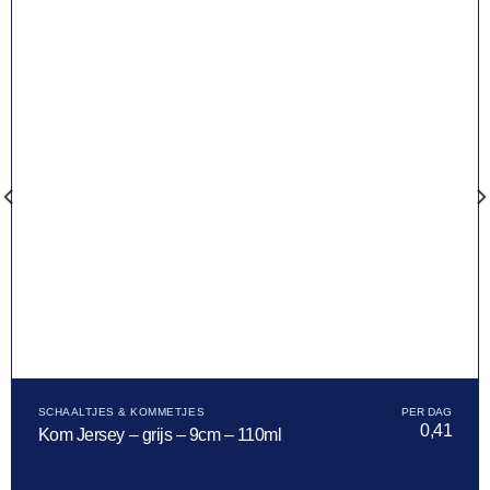
SCHAALTJES & KOMMETJES
0,41
Kom Jersey – grijs – 9cm – 110ml