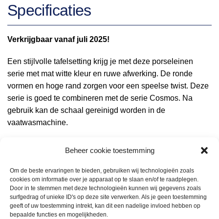
Specificaties
Verkrijgbaar vanaf juli 2025!
Een stijlvolle tafelsetting krijg je met deze porseleinen
serie met mat witte kleur en ruwe afwerking. De ronde
vormen en hoge rand zorgen voor een speelse twist. Deze
serie is goed te combineren met de serie Cosmos. Na
gebruik kan de schaal gereinigd worden in de
vaatwasmachine.
Porselein is een kruising tussen glas en aardewerk.
Beheer cookie toestemming
Porselein wordt op een hoge temperatuur van 1100 graden
gebakken en is daarom erg geschikt voor dagelijks
Om de beste ervaringen te bieden, gebruiken wij technologieën zoals
cookies om informatie over je apparaat op te slaan en/of te raadplegen.
gebruik.
Door in te stemmen met deze technologieën kunnen wij gegevens zoals
Hittebestendig max temperatuur (Celsius) 300 graden.
surfgedrag of unieke ID's op deze site verwerken. Als je geen toestemming
geeft of uw toestemming intrekt, kan dit een nadelige invloed hebben op
bepaalde functies en mogelijkheden.