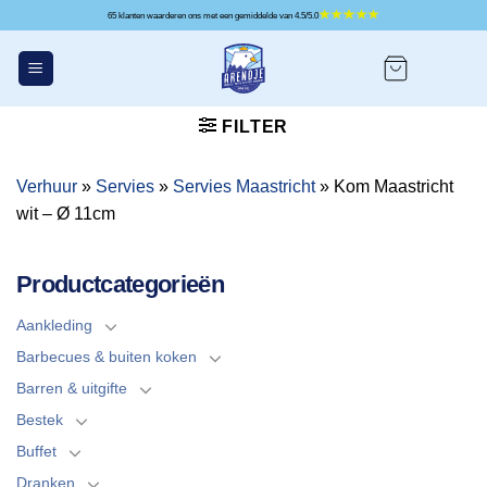
Ga
65 klanten waarderen ons met een gemiddelde van 4.5/5.0
naar
inhoud
FILTER
Verhuur
»
Servies
»
Servies Maastricht
»
Kom Maastricht
wit – Ø 11cm
Productcategorieën
Aankleding
Barbecues & buiten koken
Barren & uitgifte
Bestek
Buffet
Dranken