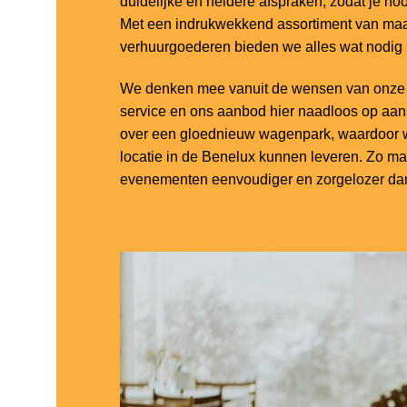
duidelijke en heldere afspraken, zodat je noo
Met een indrukwekkend assortiment van maar
verhuurgoederen bieden we alles wat nodig
We denken mee vanuit de wensen van onze k
service en ons aanbod hier naadloos op aa
over een gloednieuw wagenpark, waardoor w
locatie in de Benelux kunnen leveren. Zo m
evenementen eenvoudiger en zorgelozer dan