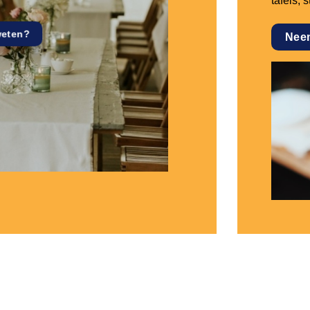
tafels, 
weten?
Nee