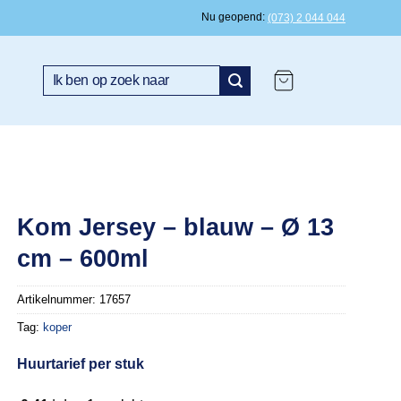
Nu geopend
(073) 2 044 044
Zoeken
naar:
Kom Jersey – blauw – Ø 13
cm – 600ml
Artikelnummer:
17657
Tag:
koper
Huurtarief per stuk