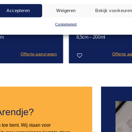
Accepteren
Weigeren
Bekijk voorkeure
Cookiebeleid
 JERSEY
SCHAALTJES & KOMMETJES
0,76
sey diep – grijs –
Kom Tinto – grijs – Ø
cm
8,5cm – 200ml
Offerte aanvragen
Offerte a
Toevoegen
aan
verlanglijst
Arendje?
n toe bent. Wij staan voor