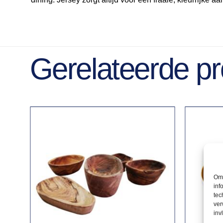
Gerelateerde p
Om 
inf
tec
ver
inv