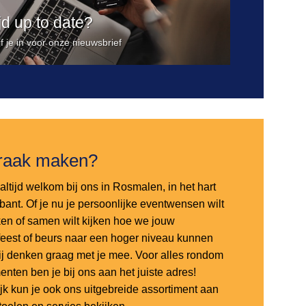
ijd up to date?
jf je in voor onze nieuwsbrief
raak maken?
altijd welkom bij ons in Rosmalen, in het hart
bant. Of je nu je persoonlijke eventwensen wilt
en of samen wilt kijken hoe we jouw
sfeest of beurs naar een hoger niveau kunnen
 wij denken graag met je mee. Voor alles rondom
nten ben je bij ons aan het juiste adres!
ijk kun je ook ons uitgebreide assortiment aan