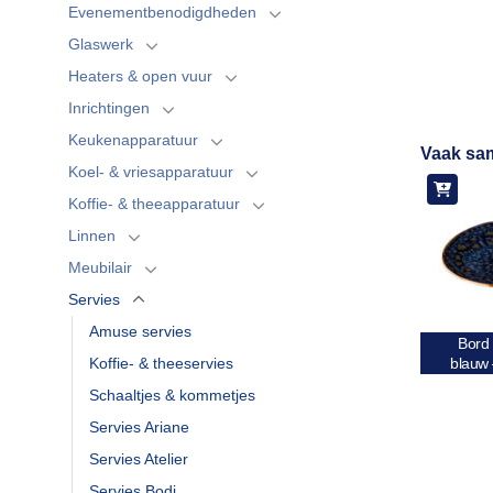
Evenementbenodigdheden
Glaswerk
Heaters & open vuur
Inrichtingen
Keukenapparatuur
Vaak sa
Koel- & vriesapparatuur
Koffie- & theeapparatuur
Linnen
Meubilair
Servies
Amuse servies
Bord
Koffie- & theeservies
blauw
Schaaltjes & kommetjes
Servies Ariane
Servies Atelier
Servies Bodi