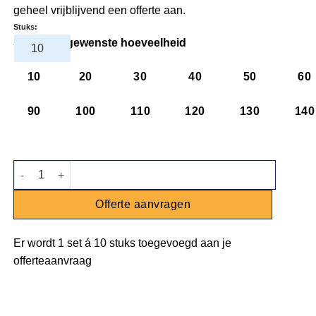
geheel vrijblijvend een offerte aan.
Stuks:
Selecteer gewenste hoeveelheid
10
20
30
40
50
60
90
100
110
120
130
140
Kom Jersey - blauw - Ø 13 cm - 600ml aantal
Offerte aanvragen
Er wordt
1 set
á
10 stuks
toegevoegd aan je
offerteaanvraag