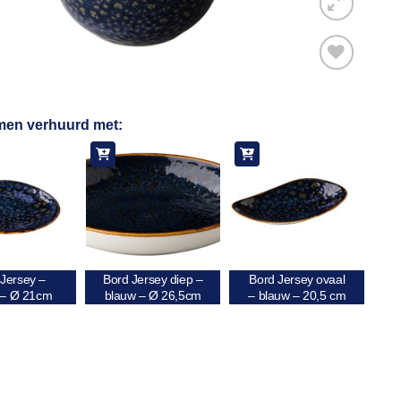
Toevoegen
men verhuurd met:
aan
verlanglijst
 Jersey –
Bord Jersey diep –
Bord Jersey ovaal
 – Ø 21cm
blauw – Ø 26,5cm
– blauw – 20,5 cm