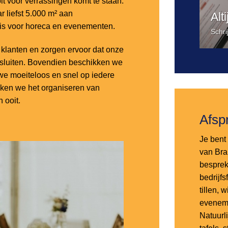
it voor verrassingen komt te staan.
 liefst 5.000 m² aan
Alt
 is voor horeca en evenementen.
Schri
lanten en zorgen ervoor dat onze
nsluiten. Bovendien beschikken we
e moeiteloos en snel op iedere
aken we het organiseren van
 ooit.
Afsp
Je bent 
van Bra
besprek
bedrijf
tillen,
eveneme
Natuurl