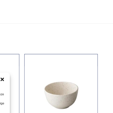
eze
lige