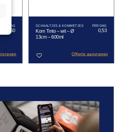
n
SCHAALTJES & KOMMETJES
0,50
0,53
Kom Tinto – wit – Ø
13cm – 600ml
anvragen
Offerte aanvragen
Toevoegen
aan
verlanglijst