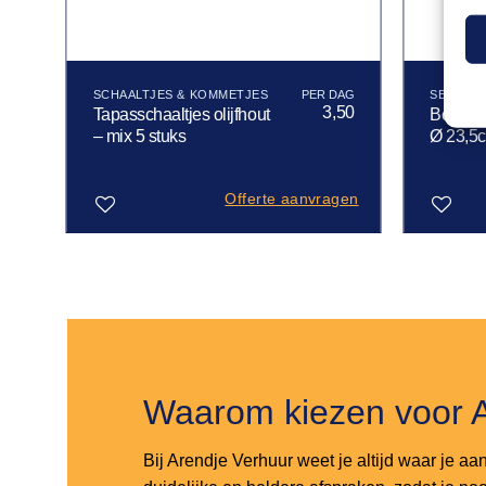
SCHAALTJES & KOMMETJES
SERVIES
56
3,50
Tapasschaaltjes olijfhout
Bord Jer
– mix 5 stuks
Ø 23,5
gen
Offerte aanvragen
Toevoegen
Toevoegen
aan
aan
verlanglijst
verlanglijst
Waarom kiezen voor 
Bij Arendje Verhuur weet je altijd waar je aa