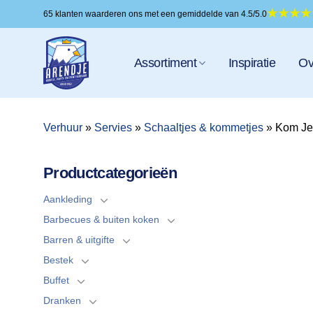
Ga
65 klanten waarderen ons met een gemiddelde van 4.5/5.0
naar
inhoud
Assortiment
Inspiratie
Ov
Verhuur
»
Servies
»
Schaaltjes & kommetjes
»
Kom Je
Productcategorieën
Aankleding
Barbecues & buiten koken
Barren & uitgifte
Bestek
Buffet
Dranken