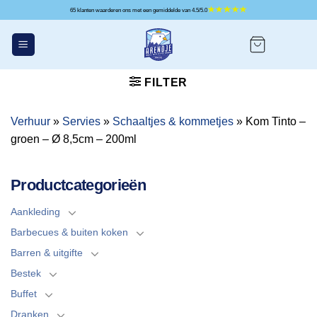
Ga
65 klanten waarderen ons met een gemiddelde van 4.5/5.0
naar
inhoud
FILTER
Verhuur
»
Servies
»
Schaaltjes & kommetjes
»
Kom Tinto –
groen – Ø 8,5cm – 200ml
Productcategorieën
Aankleding
Barbecues & buiten koken
Barren & uitgifte
Bestek
Buffet
Dranken