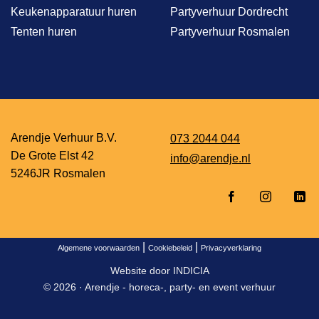
Keukenapparatuur huren
Partyverhuur Dordrecht
Tenten huren
Partyverhuur Rosmalen
Arendje Verhuur B.V.
073 2044 044
De Grote Elst 42
info@arendje.nl
5246JR Rosmalen
|
|
Algemene voorwaarden
Cookiebeleid
Privacyverklaring
Website door
INDICIA
© 2026 ·
Arendje - horeca-, party- en event verhuur