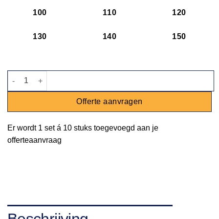
100
110
120
130
140
150
Kom Tinto - groen - Ø 8,5cm - 200ml aantal
Offerte aanvragen
Er wordt
1 set
á
10 stuks
toegevoegd aan je
offerteaanvraag