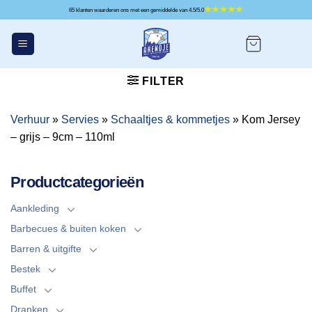
Ga
65 klanten waarderen ons met een gemiddelde van 4.5/5.0
naar
inhoud
FILTER
Verhuur
»
Servies
»
Schaaltjes & kommetjes
»
Kom Jersey
– grijs – 9cm – 110ml
Productcategorieën
Aankleding
Barbecues & buiten koken
Barren & uitgifte
Bestek
Buffet
Dranken