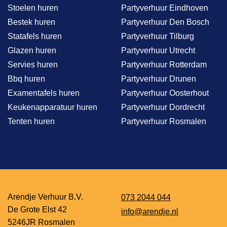
Stoelen huren
Partyverhuur Eindhoven
Bestek huren
Partyverhuur Den Bosch
Statafels huren
Partyverhuur Tilburg
Glazen huren
Partyverhuur Utrecht
Servies huren
Partyverhuur Rotterdam
Bbq huren
Partyverhuur Drunen
Examentafels huren
Partyverhuur Oosterhout
Keukenapparatuur huren
Partyverhuur Dordrecht
Tenten huren
Partyverhuur Rosmalen
Arendje Verhuur B.V.
073 2044 044
De Grote Elst 42
info@arendje.nl
5246JR Rosmalen