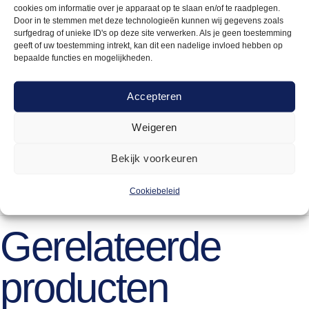
worden voor een breed scala aan horecaconcepten. Van
cookies om informatie over je apparaat op te slaan en/of te raadplegen.
streetfood en shared dining tot hotel-restaurants en fine
Door in te stemmen met deze technologieën kunnen wij gegevens zoals
surfgedrag of unieke ID's op deze site verwerken. Als je geen toestemming
dining. Jersey zorgt altijd voor een fraaie, kleurrijke
geeft of uw toestemming intrekt, kan dit een nadelige invloed hebben op
aanvulling van uw concept.
bepaalde functies en mogelijkheden.
Accepteren
Weigeren
ja
Bekijk voorkeuren
Cookiebeleid
Gerelateerde
producten