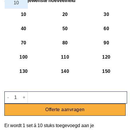
Selecteer gewenste hoeveelheid
10
20
30
40
50
60
70
80
90
100
110
120
130
140
150
Kom Jersey - grijs - 9cm - 110ml aantal
Offerte aanvragen
Er wordt
1 set
á
10 stuks
toegevoegd aan je