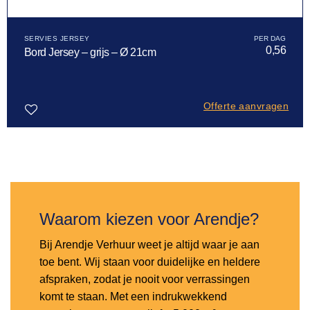
SERVIES JERSEY
0,56
Bord Jersey – grijs – Ø 21cm
Offerte aanvragen
Toevoegen
aan
verlanglijst
Waarom kiezen voor Arendje?
Bij Arendje Verhuur weet je altijd waar je aan
toe bent. Wij staan voor duidelijke en heldere
afspraken, zodat je nooit voor verrassingen
komt te staan. Met een indrukwekkend