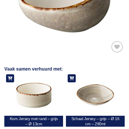
Toevoegen
Vaak samen verhuurd met:
aan
verlanglijst
Kom Jersey met rand – grijs
Schaal Jersey – grijs – Ø 16
– Ø 13cm
cm – 290ml