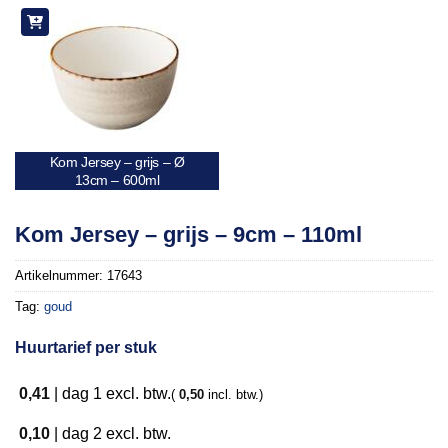
Kom Jersey – grijs – Ø
13cm – 600ml
Kom Jersey – grijs – 9cm – 110ml
Artikelnummer:
17643
Tag:
goud
Huurtarief per stuk
0,41
|
dag 1
excl. btw.
(
0,50
incl. btw.)
0,10
|
dag 2
excl. btw.