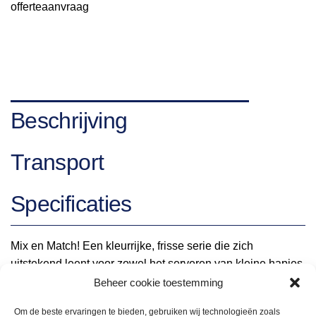
offerteaanvraag
Beschrijving
Transport
Specificaties
Mix en Match! Een kleurrijke, frisse serie die zich
uitstekend leent voor zowel het serveren van kleine hapjes
als grote gerechten. De compleetheid van het Jersey
Beheer cookie toestemming
assortiment zorgt voor veel mogelijkheden en kan ingezet
Om de beste ervaringen te bieden, gebruiken wij technologieën zoals