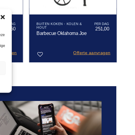
BUITEN KOKEN - KOLEN &
HOUT
37,50
251,00
Barbecue Oklahoma Joe
eze
lige
anvragen
Offerte aanvragen
n
Toevoegen
aan
verlanglijst