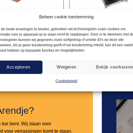
Beheer cookie toestemming
ATIE
PRESENTATIE
26,00
de beste ervaringen te bieden, gebruiken wij technologieën zoals cookies om
toel steigerhout
Spreekstoel Elegance
ormatie over je apparaat op te slaan en/of te raadplegen. Door in te stemmen met d
hnologieën kunnen wij gegevens zoals surfgedrag of unieke ID's op deze site
werken. Als je geen toestemming geeft of uw toestemming intrekt, kan dit een nade
loed hebben op bepaalde functies en mogelijkheden.
Offerte aanvragen
Offerte a
Accepteren
Weigeren
Bekijk voorkeure
Toevoegen
aan
verlanglijst
Cookiebeleid
Arendje?
n toe bent. Wij staan voor
it voor verrassingen komt te staan.