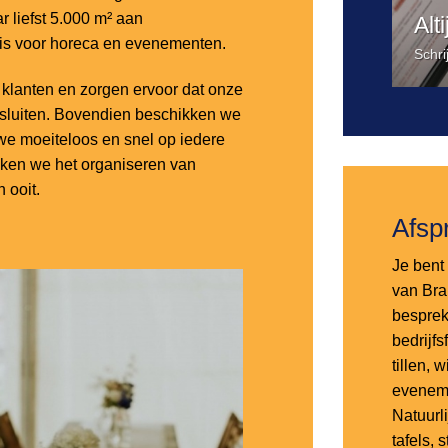
 liefst 5.000 m² aan
Alt
 is voor horeca en evenementen.
Schri
lanten en zorgen ervoor dat onze
nsluiten. Bovendien beschikken we
e moeiteloos en snel op iedere
aken we het organiseren van
 ooit.
Afsp
Je bent 
van Bra
besprek
bedrijf
tillen,
eveneme
Natuurl
tafels, 