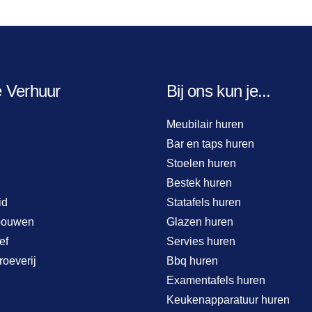
e Verhuur
Bij ons kun je...
Meubilair huren
Bar en taps huren
Stoelen huren
Bestek huren
id
Statafels huren
bouwen
Glazen huren
ef
Servies huren
roeverij
Bbq huren
Examentafels huren
Keukenapparatuur huren