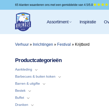
Ga
65 klanten waarderen ons met een gemiddelde van 4.5/5.0
naar
inhoud
Assortiment
Inspiratie
Ov
Verhuur
»
Inrichtingen
»
Festival
»
Krijtbord
Productcategorieën
Aankleding
Barbecues & buiten koken
Barren & uitgifte
Bestek
Buffet
Dranken