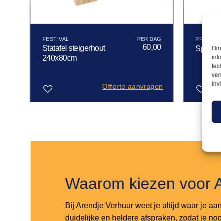
FESTIVAL
PRESENT
50
60,00
Statafel steigerhout
Om 
Spreeks
inf
240x80cm
tec
ver
inv
gen
Offerte aanvragen
Toevoegen
Toevoegen
aan
aan
verlanglijst
verlanglijst
Waarom kiezen voor 
Bij Arendje Verhuur weet je altijd waar je aa
duidelijke en heldere afspraken, zodat je noo