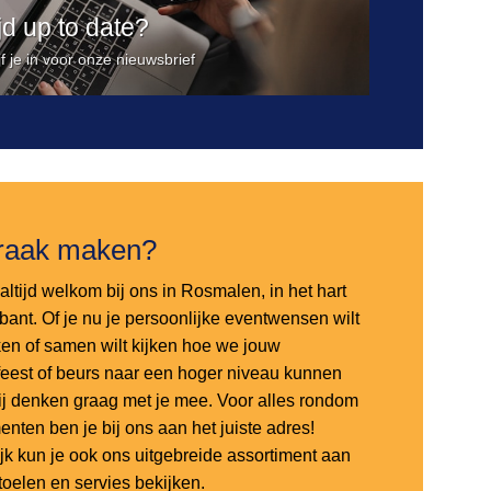
ijd up to date?
jf je in voor onze nieuwsbrief
raak maken?
altijd welkom bij ons in Rosmalen, in het hart
bant. Of je nu je persoonlijke eventwensen wilt
en of samen wilt kijken hoe we jouw
sfeest of beurs naar een hoger niveau kunnen
 wij denken graag met je mee. Voor alles rondom
nten ben je bij ons aan het juiste adres!
ijk kun je ook ons uitgebreide assortiment aan
stoelen en servies bekijken.