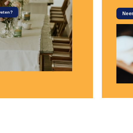
weten?
Nee