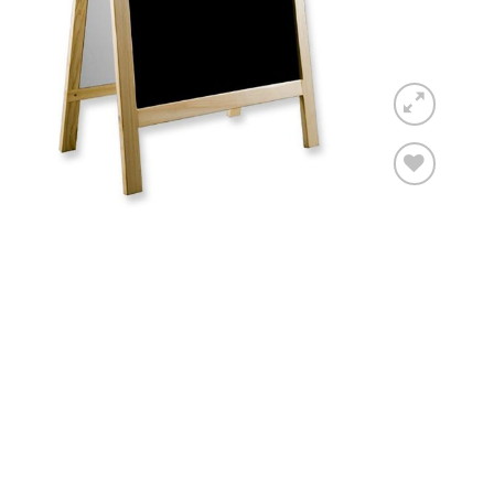
Toevoegen
aan
verlanglijst