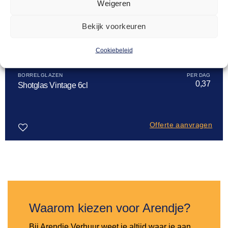
Weigeren
Bekijk voorkeuren
Cookiebeleid
BORRELGLAZEN
0,37
Shotglas Vintage 6cl
Offerte aanvragen
Toevoegen
aan
verlanglijst
Waarom kiezen voor Arendje?
Bij Arendje Verhuur weet je altijd waar je aan