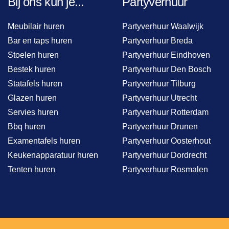
Bij ons kun je...
Partyverhuur
Meubilair huren
Partyverhuur Waalwijk
Bar en taps huren
Partyverhuur Breda
Stoelen huren
Partyverhuur Eindhoven
Bestek huren
Partyverhuur Den Bosch
Statafels huren
Partyverhuur Tilburg
Glazen huren
Partyverhuur Utrecht
Servies huren
Partyverhuur Rotterdam
Bbq huren
Partyverhuur Drunen
Examentafels huren
Partyverhuur Oosterhout
Keukenapparatuur huren
Partyverhuur Dordrecht
Tenten huren
Partyverhuur Rosmalen