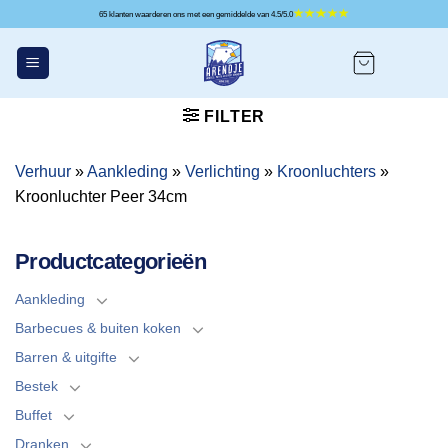
Ga
65 klanten waarderen ons met een gemiddelde van 4.5/5.0
naar
inhoud
FILTER
Verhuur
»
Aankleding
»
Verlichting
»
Kroonluchters
»
Kroonluchter Peer 34cm
Productcategorieën
Aankleding
Barbecues & buiten koken
Barren & uitgifte
Bestek
Buffet
Dranken