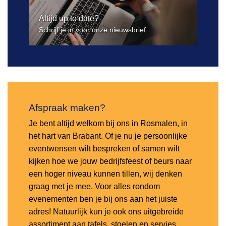
Altijd up to date?
Schrijf je in voor onze nieuwsbrief
Afspraak maken?
Je bent altijd welkom bij ons in Rosmalen, in
het hart van Brabant. Of je nu je persoonlijke
eventwensen wilt bespreken of samen wilt
kijken hoe we jouw bedrijfsfeest of beurs naar
een hoger niveau kunnen tillen, wij denken
graag met je mee. Voor alles rondom
evenementen ben je bij ons aan het juiste
adres! Natuurlijk kun je ook ons uitgebreide
assortiment aan tafels, stoelen en servies