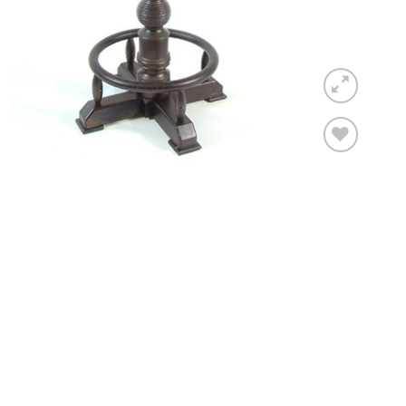
Toevoegen
aan
verlanglijst