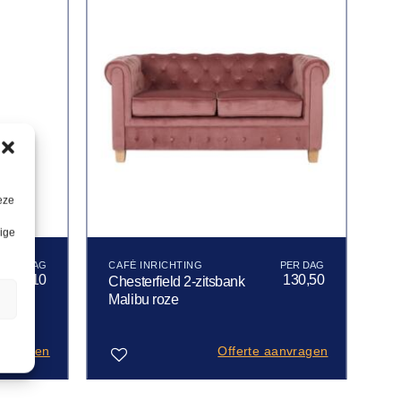
eze
lige
CAFÉ INRICHTING
8,10
130,50
Chesterfield 2-zitsbank
n
Malibu roze
anvragen
Offerte aanvragen