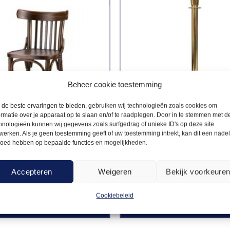
Beheer cookie toestemming
de beste ervaringen te bieden, gebruiken wij technologieën zoals cookies om
ormatie over je apparaat op te slaan en/of te raadplegen. Door in te stemmen met d
hnologieën kunnen wij gegevens zoals surfgedrag of unieke ID's op deze site
werken. Als je geen toestemming geeft of uw toestemming intrekt, kan dit een nade
loed hebben op bepaalde functies en mogelijkheden.
E STOELEN
PIKET- & AFZETPAALTJES
3,90
el
Afzetpaal messing
Accepteren
Weigeren
Bekijk voorkeure
Cookiebeleid
Offerte aanvragen
Offerte a