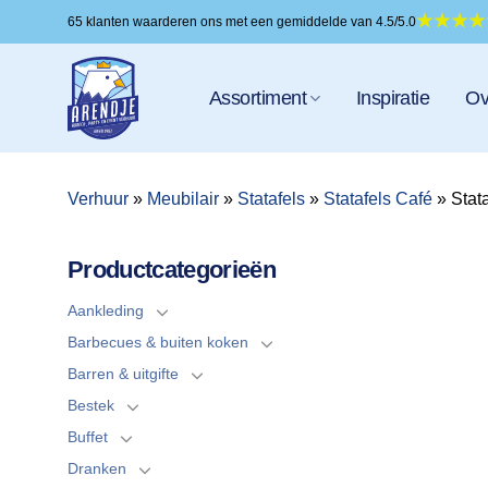
Ga
65 klanten waarderen ons met een gemiddelde van 4.5/5.0
naar
inhoud
Assortiment
Inspiratie
Ov
Verhuur
»
Meubilair
»
Statafels
»
Statafels Café
»
Stat
Productcategorieën
Aankleding
Barbecues & buiten koken
Barren & uitgifte
Bestek
Buffet
Dranken