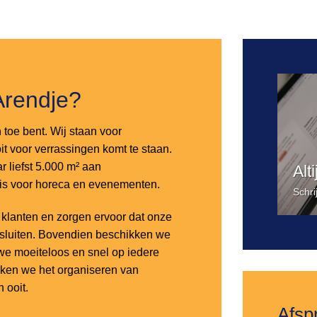
Toevoegen
aan
verlanglijst
Arendje?
n toe bent. Wij staan voor
it voor verrassingen komt te staan.
 liefst 5.000 m² aan
Alt
 is voor horeca en evenementen.
Schri
lanten en zorgen ervoor dat onze
nsluiten. Bovendien beschikken we
e moeiteloos en snel op iedere
aken we het organiseren van
 ooit.
Afsp