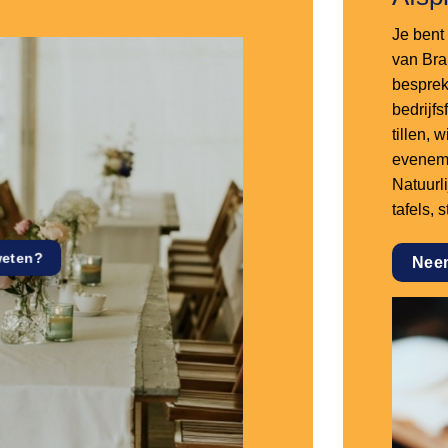
Je bent 
van Bra
besprek
bedrijf
tillen,
eveneme
Natuurl
tafels, 
weten?
Nee