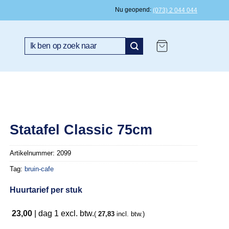
Nu geopend
(073) 2 044 044
Zoeken
naar:
Statafel Classic 75cm
Artikelnummer:
2099
Tag:
bruin-cafe
Huurtarief per stuk
23,00
|
dag 1
excl. btw.
(
27,83
incl. btw.)