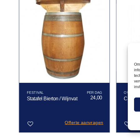
Om 
inf
tec
ver
inv
FESTIVAL
OVERIG
00
24,00
Statafel Bierton / Wijnvat
Cafésto
gen
Offerte aanvragen