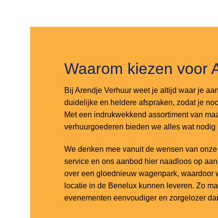
Toevoegen
Toevoegen
aan
aan
verlanglijst
verlanglijst
Waarom kiezen voor 
Bij Arendje Verhuur weet je altijd waar je aa
duidelijke en heldere afspraken, zodat je noo
Met een indrukwekkend assortiment van maar
verhuurgoederen bieden we alles wat nodig
We denken mee vanuit de wensen van onze k
service en ons aanbod hier naadloos op aa
over een gloednieuw wagenpark, waardoor w
locatie in de Benelux kunnen leveren. Zo m
evenementen eenvoudiger en zorgelozer dan