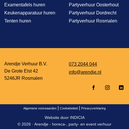
Examentafels huren
Partyverhuur Oosterhout
Keukenapparatuur huren
Partyverhuur Dordrecht
Tenten huren
Partyverhuur Rosmalen
Arendje Verhuur B.V.
073 2044 044
De Grote Elst 42
info@arendje.nl
5246JR Rosmalen
|
|
Algemene voorwaarden
Cookiebeleid
Privacyverklaring
Website door
INDICIA
© 2026 ·
Arendje - horeca-, party- en event verhuur