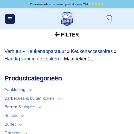
Ga
65 klanten waarderen ons met een gemiddelde van 4.5/5.0
naar
inhoud
FILTER
Verhuur
»
Keukenapparatuur
»
Keukenaccessoires
»
Handig voor in de keuken
»
Maatbeker 1L
Productcategorieën
Aankleding
Barbecues & buiten koken
Barren & uitgifte
Bestek
Buffet
Dranken