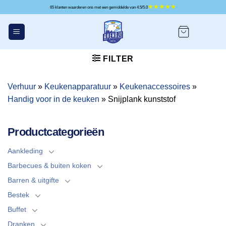
Ga
65 klanten waarderen ons met een gemiddelde van 4.5/5.0
naar
inhoud
FILTER
Verhuur
»
Keukenapparatuur
»
Keukenaccessoires
»
Handig voor in de keuken
»
Snijplank kunststof
Productcategorieën
Aankleding
Barbecues & buiten koken
Barren & uitgifte
Bestek
Buffet
Dranken