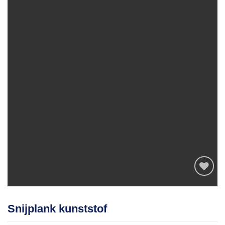
Toevoegen
Snijplank kunststof
aan
verlanglijst