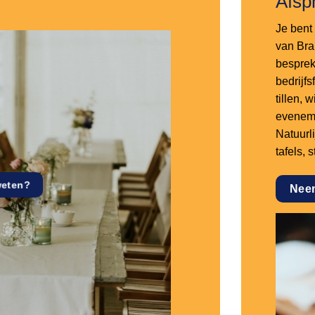
Afsp
Je bent 
van Bra
besprek
bedrijf
tillen,
eveneme
Natuurl
tafels, 
weten?
Nee