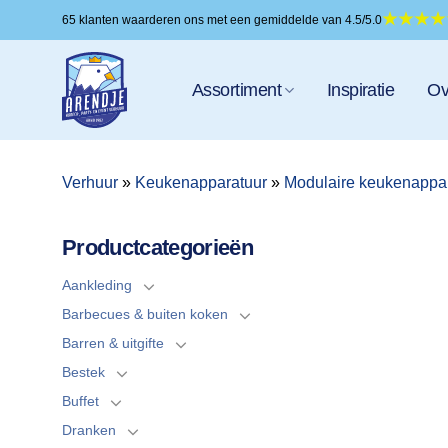
Ga
65 klanten waarderen ons met een gemiddelde van 4.5/5.0
naar
inhoud
Assortiment
Inspiratie
Ov
Verhuur
»
Keukenapparatuur
»
Modulaire keukenappa
Productcategorieën
Aankleding
Barbecues & buiten koken
Barren & uitgifte
Bestek
Buffet
Dranken