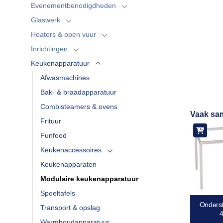
Evenementbenodigdheden
Glaswerk
Heaters & open vuur
Inrichtingen
Keukenapparatuur
Afwasmachines
Bak- & braadapparatuur
Combisteamers & ovens
Vaak sa
Frituur
Funfood
Keukenaccessoires
Keukenapparaten
Modulaire keukenapparatuur
Spoeltafels
Onderst
Transport & opslag
Warmhoudapparatuur