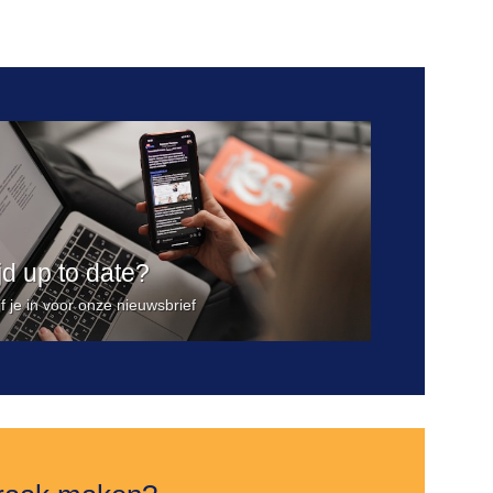
Toevoegen
aan
verlanglijst
ijd up to date?
jf je in voor onze nieuwsbrief