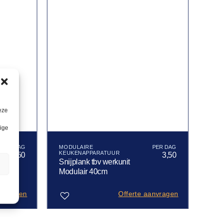
eze
lige
MODULAIRE
KEUKENAPPARATUUR
68,50
3,50
Snijplank tbv werkunit
n
Modulair 40cm
anvragen
Offerte aanvragen