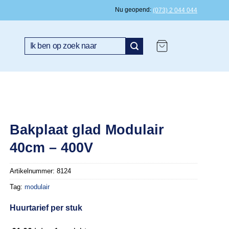
Nu geopend
(073) 2 044 044
Zoeken
naar:
Bakplaat glad Modulair
40cm – 400V
Artikelnummer:
8124
Tag:
modulair
Huurtarief per stuk