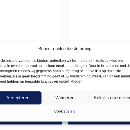
Beheer cookie toestemming
de beste ervaringen te bieden, gebruiken wij technologieën zoals cookies om
ormatie over je apparaat op te slaan en/of te raadplegen. Door in te stemmen met d
hnologieën kunnen wij gegevens zoals surfgedrag of unieke ID's op deze site
werken. Als je geen toestemming geeft of uw toestemming intrekt, kan dit een nade
loed hebben op bepaalde functies en mogelijkheden.
IRE
MODULAIRE
APPARATUUR
KEUKENAPPARATUUR
61,00
e 10L Modulair
Bain marie 2xGN
Accepteren
Weigeren
Bekijk voorkeure
 400V
Modulair 70cm
Cookiebeleid
Offerte aanvragen
Offerte a