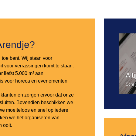
Toevoegen
aan
verlanglijst
Arendje?
n toe bent. Wij staan voor
it voor verrassingen komt te staan.
 liefst 5.000 m² aan
Alt
 is voor horeca en evenementen.
Schri
lanten en zorgen ervoor dat onze
nsluiten. Bovendien beschikken we
e moeiteloos en snel op iedere
aken we het organiseren van
 ooit.