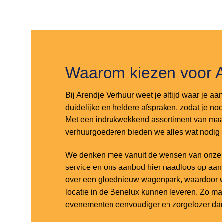
Toevoegen
Toevoegen
aan
aan
verlanglijst
verlanglijst
Waarom kiezen voor 
Bij Arendje Verhuur weet je altijd waar je aa
duidelijke en heldere afspraken, zodat je noo
Met een indrukwekkend assortiment van maar
verhuurgoederen bieden we alles wat nodig
We denken mee vanuit de wensen van onze k
service en ons aanbod hier naadloos op aa
over een gloednieuw wagenpark, waardoor w
locatie in de Benelux kunnen leveren. Zo m
evenementen eenvoudiger en zorgelozer dan