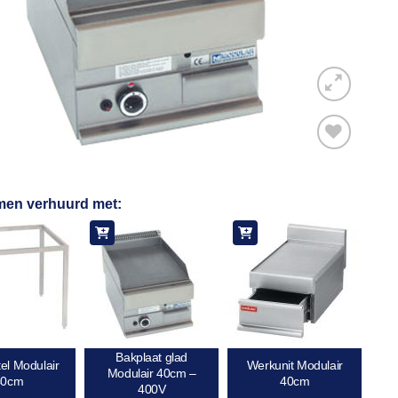
Toevoegen
men verhuurd met:
aan
verlanglijst
Bakplaat glad
el Modulair
Werkunit Modulair
Modulair 40cm –
40cm
40cm
400V