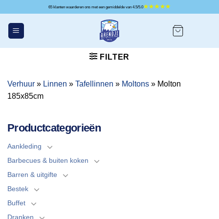
Ga
65 klanten waarderen ons met een gemiddelde van 4.5/5.0
naar
inhoud
FILTER
Verhuur
»
Linnen
»
Tafellinnen
»
Moltons
»
Molton
185x85cm
Productcategorieën
Aankleding
Barbecues & buiten koken
Barren & uitgifte
Bestek
Buffet
Dranken