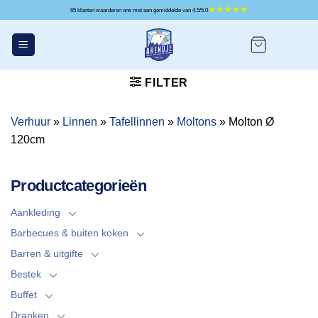
Ga
65 klanten waarderen ons met een gemiddelde van 4.5/5.0
naar
inhoud
FILTER
Verhuur
»
Linnen
»
Tafellinnen
»
Moltons
»
Molton Ø
120cm
Productcategorieën
Aankleding
Barbecues & buiten koken
Barren & uitgifte
Bestek
Buffet
Dranken