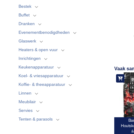
Bestek
Buffet
Dranken
Evenementbenodigdheden
Glaswerk
Heaters & open vuur
Inrichtingen
Keukenapparatuur
Vaak sa
Koel- & vriesapparatuur
Koffie- & theeapparatuur
Linnen
Meubilair
Servies
Tenten & parasols
Ba
Houtsk
á