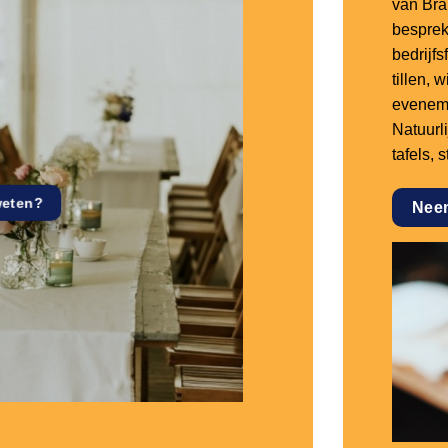
van Bra
besprek
bedrijf
tillen,
eveneme
Natuurl
tafels, 
weten?
Nee