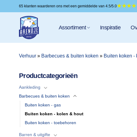
Ga
65 klanten waarderen ons met een gemiddelde van 4.5/5.0
naar
inhoud
Assortiment
Inspiratie
Ov
Verhuur
»
Barbecues & buiten koken
»
Buiten koken - 
Productcategorieën
Aankleding
Barbecues & buiten koken
Buiten koken - gas
Buiten koken - kolen & hout
Buiten koken - toebehoren
Barren & uitgifte