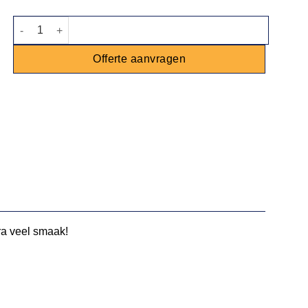
Primogrill barbecue op RVS onderstel aantal
Offerte aanvragen
tra veel smaak!