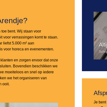
Arendje?
n toe bent. Wij staan voor
it voor verrassingen komt te staan.
 liefst 5.000 m² aan
Alt
 is voor horeca en evenementen.
Schri
lanten en zorgen ervoor dat onze
nsluiten. Bovendien beschikken we
e moeiteloos en snel op iedere
aken we het organiseren van
 ooit.
Afsp
Je bent 