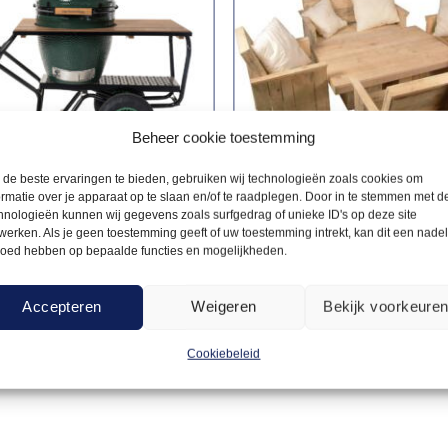
Beheer cookie toestemming
de beste ervaringen te bieden, gebruiken wij technologieën zoals cookies om
ormatie over je apparaat op te slaan en/of te raadplegen. Door in te stemmen met d
hnologieën kunnen wij gegevens zoals surfgedrag of unieke ID's op deze site
werken. Als je geen toestemming geeft of uw toestemming intrekt, kan dit een nade
KOKEN - KOLEN &
FESTIVAL
loed hebben op bepaalde functies en mogelijkheden.
200,00
Set steigerhout deluxe
er Kruiwagen
g Green Egg
Accepteren
Weigeren
Bekijk voorkeure
Offerte aanvragen
Offerte a
Cookiebeleid
Toevoegen
aan
verlanglijst