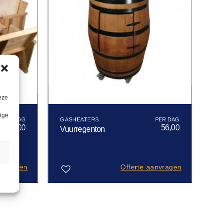
eze
lige
GASHEATERS
88,00
56,00
Vuurregenton
n
anvragen
Offerte aanvragen
Toevoegen
aan
verlanglijst