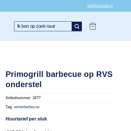
info@arendje.nl
Zoeken
naar:
Primogrill barbecue op RVS
onderstel
Artikelnummer:
3477
Tag:
winterbarbecue
Huurtarief per stuk