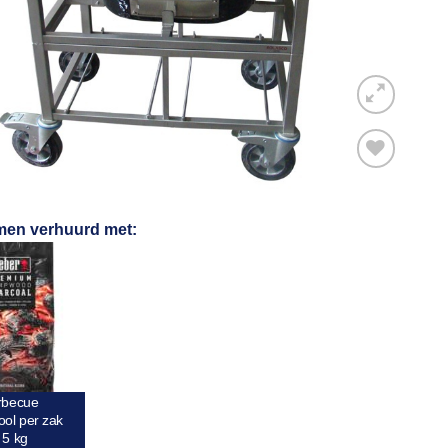
Toevoegen
men verhuurd met:
aan
verlanglijst
rbecue
ool per zak
 5 kg