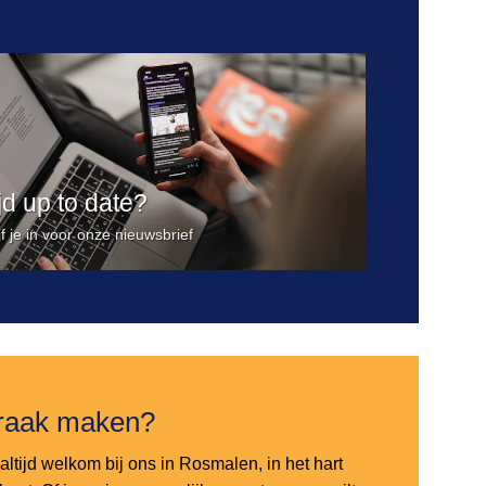
ijd up to date?
jf je in voor onze nieuwsbrief
raak maken?
altijd welkom bij ons in Rosmalen, in het hart