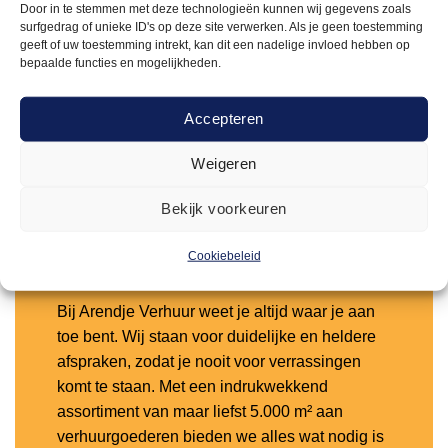
Door in te stemmen met deze technologieën kunnen wij gegevens zoals
VLOEREN & LOPERS
surfgedrag of unieke ID's op deze site verwerken. Als je geen toestemming
150,00
Donkergroen loper 2m breed | 5m lang
geeft of uw toestemming intrekt, kan dit een nadelige invloed hebben op
bepaalde functies en mogelijkheden.
Offerte aanvragen
Accepteren
Weigeren
Toevoegen
aan
verlanglijst
Bekijk voorkeuren
Cookiebeleid
Waarom kiezen voor Arendje?
Bij Arendje Verhuur weet je altijd waar je aan
toe bent. Wij staan voor duidelijke en heldere
afspraken, zodat je nooit voor verrassingen
komt te staan. Met een indrukwekkend
assortiment van maar liefst 5.000 m² aan
verhuurgoederen bieden we alles wat nodig is