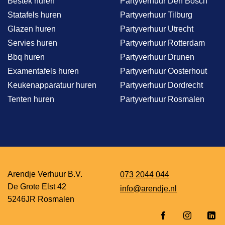
Bestek huren
Partyverhuur Den Bosch
Statafels huren
Partyverhuur Tilburg
Glazen huren
Partyverhuur Utrecht
Servies huren
Partyverhuur Rotterdam
Bbq huren
Partyverhuur Drunen
Examentafels huren
Partyverhuur Oosterhout
Keukenapparatuur huren
Partyverhuur Dordrecht
Tenten huren
Partyverhuur Rosmalen
Arendje Verhuur B.V.
073 2044 044
De Grote Elst 42
info@arendje.nl
5246JR Rosmalen