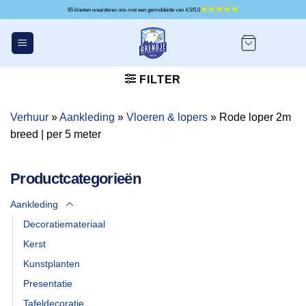
Ga
65 klanten waarderen ons met een gemiddelde van 4.5/5.0
naar
inhoud
FILTER
Verhuur
»
Aankleding
»
Vloeren & lopers
»
Rode loper 2m
breed | per 5 meter
Productcategorieën
Aankleding
Decoratiemateriaal
Kerst
Kunstplanten
Presentatie
Tafeldecoratie