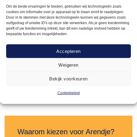
Om de beste ervaringen te bieden, gebruiken wij technologieën zoals
cookies om informatie over je apparaat op te slaan en/of te raadplegen.
Door in te stemmen met deze technologieën kunnen wij gegevens zoals
surfgedrag of unieke ID's op deze site verwerken. Als je geen toestemming
geeft of uw toestemming intrekt, kan dit een nadelige invloed hebben op
bepaalde functies en mogelijkheden.
Accepteren
VLOEREN & LOPERS
70,00
Rode loper 2m breed | per 5 meter
Weigeren
Bekijk voorkeuren
Offerte aanvragen
Cookiebeleid
Toevoegen
aan
verlanglijst
Waarom kiezen voor Arendje?