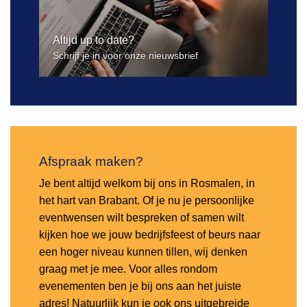
Altijd up to date?
Schrijf je in voor onze nieuwsbrief
Afspraak maken?
Je bent altijd welkom bij ons in Rosmalen, in
het hart van Brabant. Of je nu je persoonlijke
eventwensen wilt bespreken of samen wilt
kijken hoe we jouw bedrijfsfeest of beurs naar
een hoger niveau kunnen tillen, wij denken
graag met je mee. Voor alles rondom
evenementen ben je bij ons aan het juiste
adres! Natuurlijk kun je ook ons uitgebreide