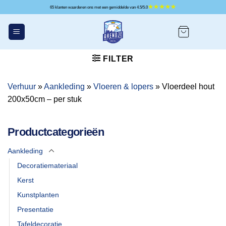
Ga
65 klanten waarderen ons met een gemiddelde van 4.5/5.0
naar
inhoud
FILTER
Verhuur
»
Aankleding
»
Vloeren & lopers
»
Vloerdeel hout
200x50cm – per stuk
Productcategorieën
Aankleding
Decoratiemateriaal
Kerst
Kunstplanten
Presentatie
Tafeldecoratie