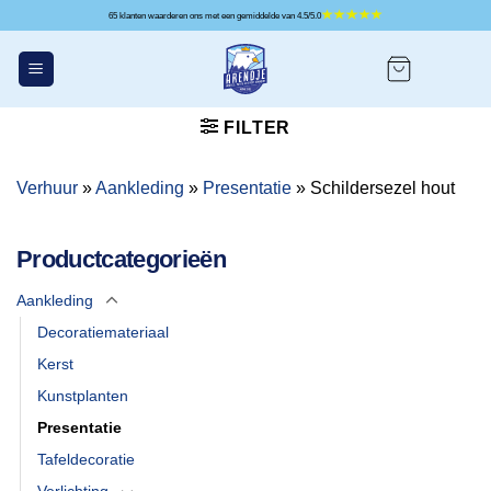
Ga
65 klanten waarderen ons met een gemiddelde van 4.5/5.0
naar
inhoud
FILTER
Verhuur
»
Aankleding
»
Presentatie
»
Schildersezel hout
Productcategorieën
Aankleding
Decoratiemateriaal
Kerst
Kunstplanten
Presentatie
Tafeldecoratie
Verlichting