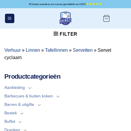
Ga
65 klanten waarderen ons met een gemiddelde van 4.5/5.0
naar
inhoud
FILTER
Verhuur
»
Linnen
»
Tafellinnen
»
Servetten
»
Servet
cyclaam
Productcategorieën
Aankleding
Barbecues & buiten koken
Barren & uitgifte
Bestek
Buffet
Dranken