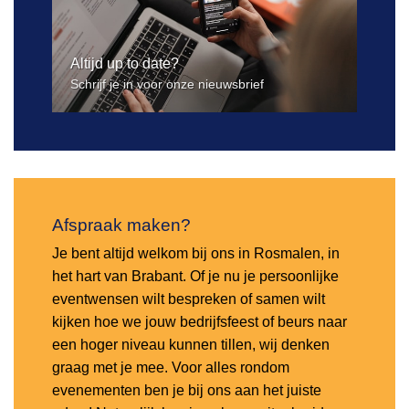
Altijd up to date?
Schrijf je in voor onze nieuwsbrief
Afspraak maken?
Je bent altijd welkom bij ons in Rosmalen, in
het hart van Brabant. Of je nu je persoonlijke
eventwensen wilt bespreken of samen wilt
kijken hoe we jouw bedrijfsfeest of beurs naar
een hoger niveau kunnen tillen, wij denken
graag met je mee. Voor alles rondom
evenementen ben je bij ons aan het juiste