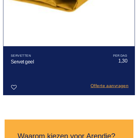
SERVETTEN
1,30
Servet geel
Offerte aanvragen
Toevoegen
aan
verlanglijst
Waarom kiezen voor Arendje?