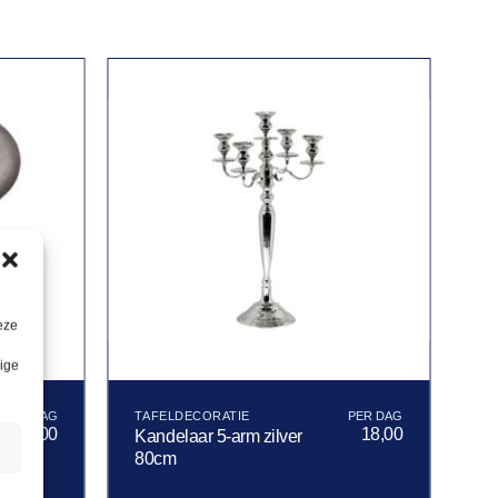
eze
lige
TAFELDECORATIE
15,00
18,00
Kandelaar 5-arm zilver
n
80cm