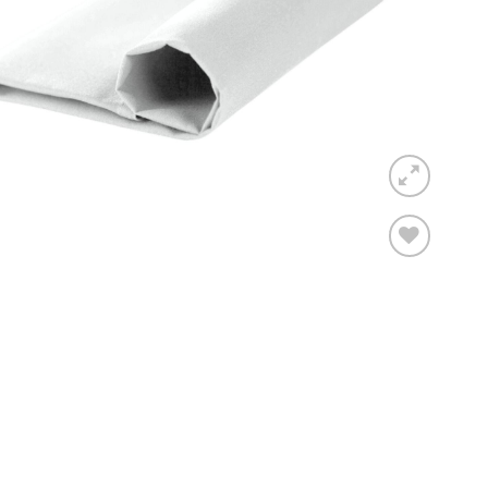
Toevoegen
aan
verlanglijst