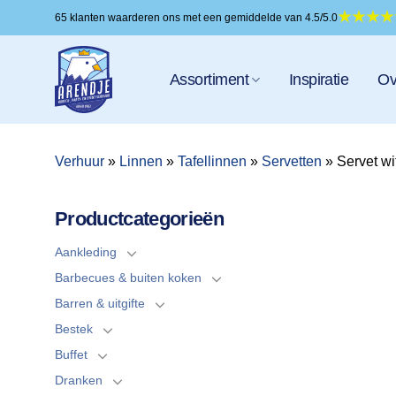
Ga
65 klanten waarderen ons met een gemiddelde van 4.5/5.0
naar
inhoud
Assortiment
Inspiratie
Ov
Verhuur
»
Linnen
»
Tafellinnen
»
Servetten
»
Servet wi
Productcategorieën
Aankleding
Barbecues & buiten koken
Barren & uitgifte
Bestek
Buffet
Dranken