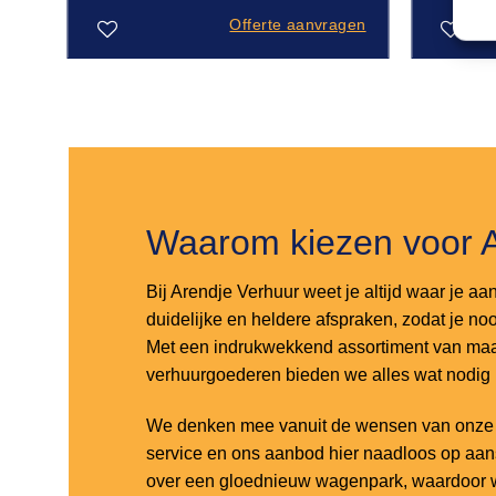
gen
Offerte aanvragen
Toevoegen
Toevoegen
aan
aan
verlanglijst
verlanglijst
Waarom kiezen voor 
Bij Arendje Verhuur weet je altijd waar je aa
duidelijke en heldere afspraken, zodat je noo
Met een indrukwekkend assortiment van maar
verhuurgoederen bieden we alles wat nodig
We denken mee vanuit de wensen van onze k
service en ons aanbod hier naadloos op aa
over een gloednieuw wagenpark, waardoor w