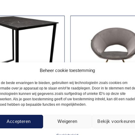
Beheer cookie toestemming
de beste ervaringen te bieden, gebruiken wij technologieën zoals cookies om
ormatie over je apparaat op te slaan en/of te raadplegen. Door in te stemmen met d
hnologieën kunnen wij gegevens zoals surfgedrag of unieke ID's op deze site
werken. Als je geen toestemming geeft of uw toestemming intrekt, kan dit een nade
loed hebben op bepaalde functies en mogelijkheden.
LS CUBA
FAUTEUILS
38,00
l Cuba
Fauteuil Abby Velours –
Accepteren
Weigeren
Bekijk voorkeure
marmer 120x70cm
Zilvergrijs