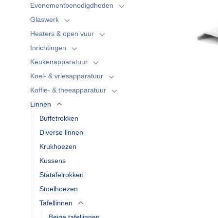
Evenementbenodigdheden
Glaswerk
Heaters & open vuur
Inrichtingen
Keukenapparatuur
Koel- & vriesapparatuur
Koffie- & theeapparatuur
Linnen
Buffetrokken
Diverse linnen
Krukhoezen
Kussens
Statafelrokken
Stoelhoezen
Tafellinnen
Beige tafellinnen