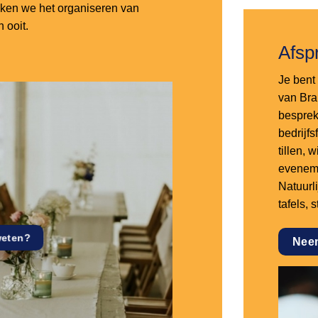
aken we het organiseren van
 ooit.
Afsp
Je bent 
van Bra
besprek
bedrijf
tillen,
eveneme
Natuurl
tafels, 
weten?
Nee