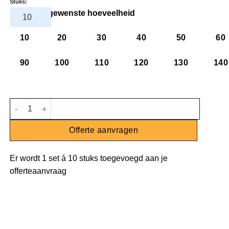
Stuks:
Selecteer gewenste hoeveelheid
10
20
30
40
50
60
90
100
110
120
130
140
Servet wit aantal
Offerte aanvragen
Er wordt
1 set
á
10 stuks
toegevoegd aan je
offerteaanvraag