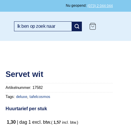
Nu geopend
(073) 2 044 044
Zoeken
naar:
Servet wit
Artikelnummer:
17582
Tags:
deluxe
,
tafelcosmos
Huurtarief per stuk
1,30
|
dag 1
excl. btw.
(
1,57
incl. btw.)