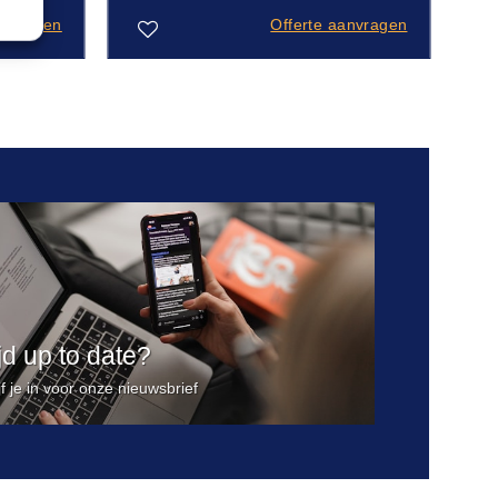
anvragen
Offerte aanvragen
Toevoegen
aan
verlanglijst
ijd up to date?
jf je in voor onze nieuwsbrief