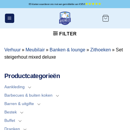
Ga
65 klanten waarderen ons met een gemiddelde van 4.5/5.0
naar
inhoud
FILTER
Verhuur
»
Meubilair
»
Banken & lounge
»
Zithoeken
»
Set
steigerhout mixed deluxe
Productcategorieën
Aankleding
Barbecues & buiten koken
Barren & uitgifte
Bestek
Buffet
Dranken