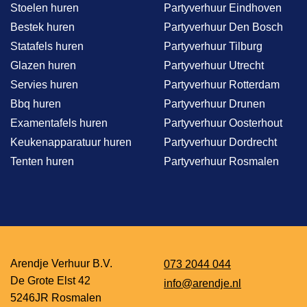
Stoelen huren
Partyverhuur Eindhoven
Bestek huren
Partyverhuur Den Bosch
Statafels huren
Partyverhuur Tilburg
Glazen huren
Partyverhuur Utrecht
Servies huren
Partyverhuur Rotterdam
Bbq huren
Partyverhuur Drunen
Examentafels huren
Partyverhuur Oosterhout
Keukenapparatuur huren
Partyverhuur Dordrecht
Tenten huren
Partyverhuur Rosmalen
Arendje Verhuur B.V.
073 2044 044
De Grote Elst 42
info@arendje.nl
5246JR Rosmalen