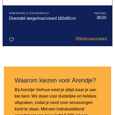
DINERTAFELS STEIGERHOUT
38,00
Dinertafel steigerhout mixed 180x80cm
Offerte aanvragen
Toevoegen
aan
verlanglijst
Waarom kiezen voor Arendje?
Bij Arendje Verhuur weet je altijd waar je aan
toe bent. Wij staan voor duidelijke en heldere
afspraken, zodat je nooit voor verrassingen
komt te staan. Met een indrukwekkend