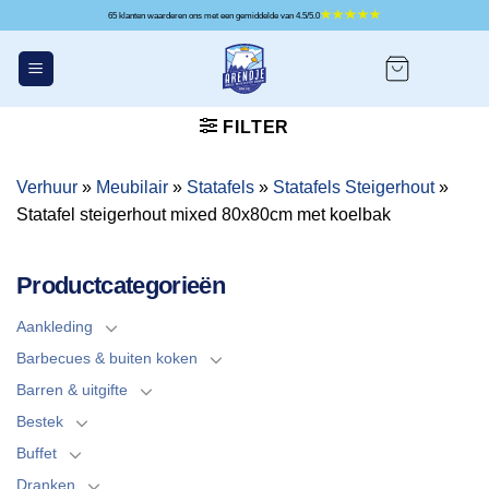
Ga
65 klanten waarderen ons met een gemiddelde van 4.5/5.0
naar
inhoud
FILTER
Verhuur
»
Meubilair
»
Statafels
»
Statafels Steigerhout
»
Statafel steigerhout mixed 80x80cm met koelbak
Productcategorieën
Aankleding
Barbecues & buiten koken
Barren & uitgifte
Bestek
Buffet
Dranken