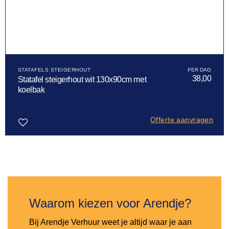
STATAFELS STEIGERHOUT
38,00
Statafel steigerhout wit 130x90cm met
koelbak
Offerte aanvragen
Toevoegen
aan
verlanglijst
Waarom kiezen voor Arendje?
Bij Arendje Verhuur weet je altijd waar je aan