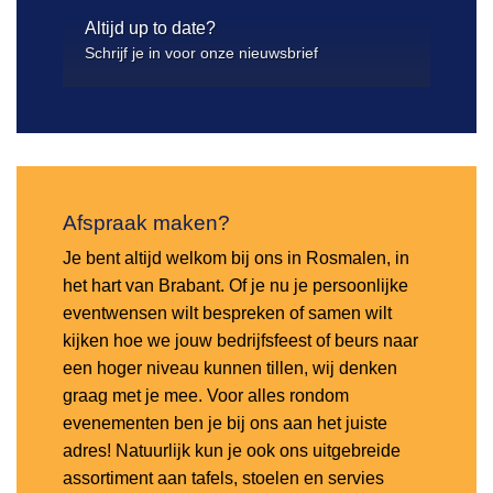
Altijd up to date?
Schrijf je in voor onze nieuwsbrief
Afspraak maken?
Je bent altijd welkom bij ons in Rosmalen, in
het hart van Brabant. Of je nu je persoonlijke
eventwensen wilt bespreken of samen wilt
kijken hoe we jouw bedrijfsfeest of beurs naar
een hoger niveau kunnen tillen, wij denken
graag met je mee. Voor alles rondom
evenementen ben je bij ons aan het juiste
adres! Natuurlijk kun je ook ons uitgebreide
assortiment aan tafels, stoelen en servies