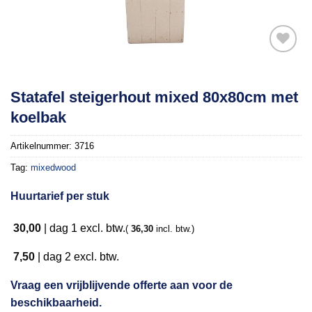
Toevoegen
Statafel steigerhout mixed 80x80cm met
aan
koelbak
verlanglijst
Artikelnummer:
3716
Tag:
mixedwood
Huurtarief per stuk
30,00
|
dag 1
excl. btw.
(
36,30
incl. btw.)
7,50
|
dag 2
excl. btw.
Vraag een vrijblijvende offerte aan voor de
beschikbaarheid.