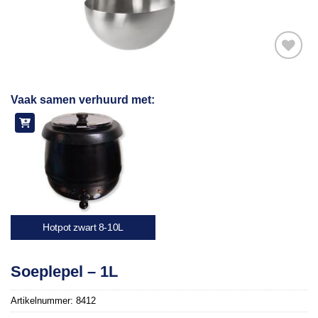
Toevoegen
Vaak samen verhuurd met:
aan
verlanglijst
Hotpot zwart 8-10L
Soeplepel – 1L
Artikelnummer:
8412