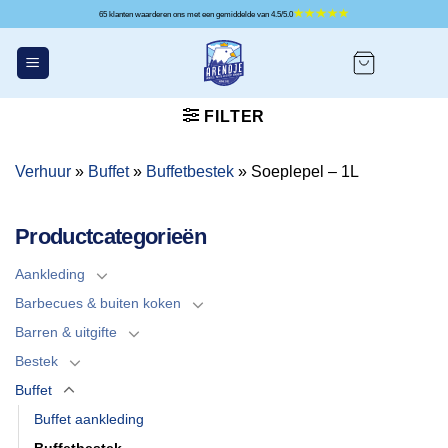
Ga
65 klanten waarderen ons met een gemiddelde van 4.5/5.0
naar
inhoud
FILTER
Verhuur
»
Buffet
»
Buffetbestek
»
Soeplepel – 1L
Productcategorieën
Aankleding
Barbecues & buiten koken
Barren & uitgifte
Bestek
Buffet
Buffet aankleding
Buffetbestek