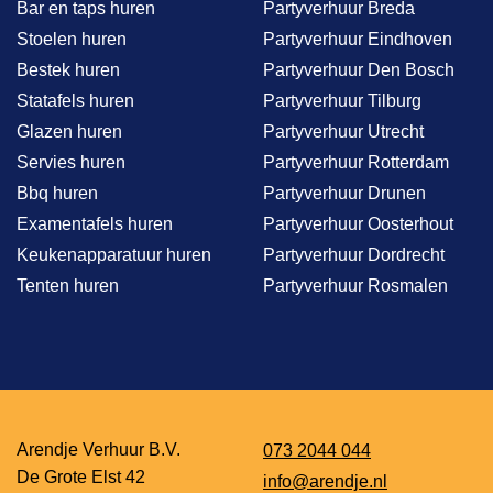
Bar en taps huren
Partyverhuur Breda
Stoelen huren
Partyverhuur Eindhoven
Bestek huren
Partyverhuur Den Bosch
Statafels huren
Partyverhuur Tilburg
Glazen huren
Partyverhuur Utrecht
Servies huren
Partyverhuur Rotterdam
Bbq huren
Partyverhuur Drunen
Examentafels huren
Partyverhuur Oosterhout
Keukenapparatuur huren
Partyverhuur Dordrecht
Tenten huren
Partyverhuur Rosmalen
Arendje Verhuur B.V.
073 2044 044
De Grote Elst 42
info@arendje.nl