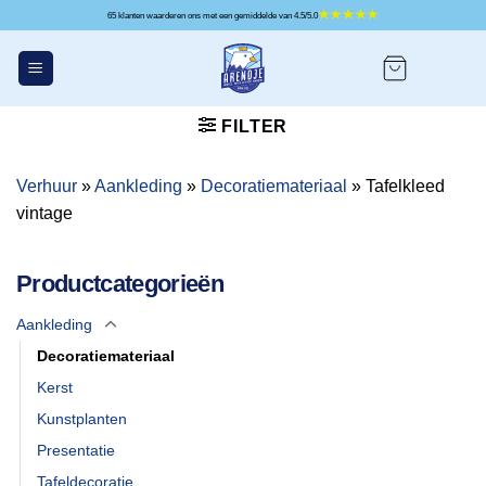
Ga
65 klanten waarderen ons met een gemiddelde van 4.5/5.0
naar
inhoud
FILTER
Verhuur
»
Aankleding
»
Decoratiemateriaal
»
Tafelkleed
vintage
Productcategorieën
Aankleding
Decoratiemateriaal
Kerst
Kunstplanten
Presentatie
Tafeldecoratie