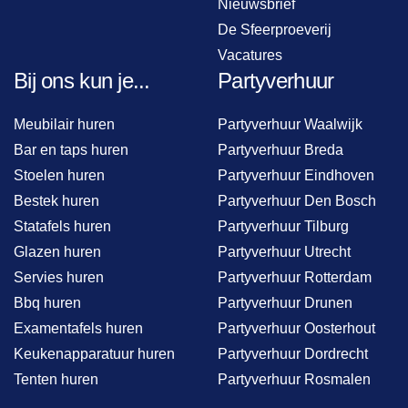
Nieuwsbrief
De Sfeerproeverij
Vacatures
Bij ons kun je...
Partyverhuur
Meubilair huren
Partyverhuur Waalwijk
Bar en taps huren
Partyverhuur Breda
Stoelen huren
Partyverhuur Eindhoven
Bestek huren
Partyverhuur Den Bosch
Statafels huren
Partyverhuur Tilburg
Glazen huren
Partyverhuur Utrecht
Servies huren
Partyverhuur Rotterdam
Bbq huren
Partyverhuur Drunen
Examentafels huren
Partyverhuur Oosterhout
Keukenapparatuur huren
Partyverhuur Dordrecht
Tenten huren
Partyverhuur Rosmalen