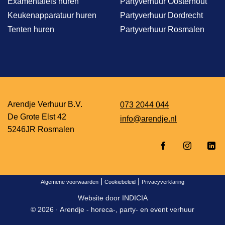
Examentafels huren
Partyverhuur Oosterhout
Keukenapparatuur huren
Partyverhuur Dordrecht
Tenten huren
Partyverhuur Rosmalen
Arendje Verhuur B.V.
073 2044 044
De Grote Elst 42
info@arendje.nl
5246JR Rosmalen
|
|
Algemene voorwaarden
Cookiebeleid
Privacyverklaring
Website door
INDICIA
© 2026 ·
Arendje - horeca-, party- en event verhuur