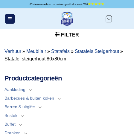
Ga
65 klanten waarderen ons met een gemiddelde van 4.5/5.0
naar
inhoud
FILTER
Verhuur
»
Meubilair
»
Statafels
»
Statafels Steigerhout
»
Statafel steigerhout 80x80cm
Productcategorieën
Aankleding
Barbecues & buiten koken
Barren & uitgifte
Bestek
Buffet
Dranken