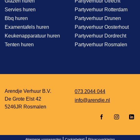
Glazen huren
Partyverhuur Utrecht
Servies huren
Partyverhuur Rotterdam
Bbq huren
Partyverhuur Drunen
Examentafels huren
Partyverhuur Oosterhout
Keukenapparatuur huren
Partyverhuur Dordrecht
Tenten huren
Partyverhuur Rosmalen
Arendje Verhuur B.V.
073 2044 044
De Grote Elst 42
info@arendje.nl
5246JR Rosmalen
|
|
Algemene voorwaarden
Cookiebeleid
Privacyverklaring