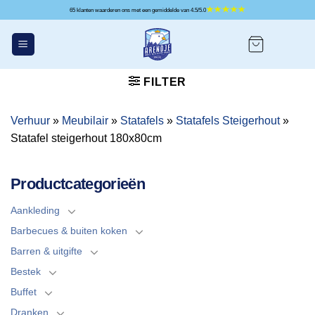
Ga
65 klanten waarderen ons met een gemiddelde van 4.5/5.0
naar
inhoud
FILTER
Verhuur
»
Meubilair
»
Statafels
»
Statafels Steigerhout
»
Statafel steigerhout 180x80cm
Productcategorieën
Aankleding
Barbecues & buiten koken
Barren & uitgifte
Bestek
Buffet
Dranken