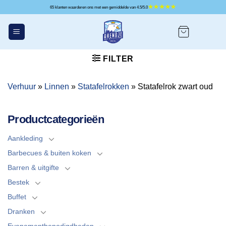
Ga
65 klanten waarderen ons met een gemiddelde van 4.5/5.0
naar
inhoud
FILTER
Verhuur
»
Linnen
»
Statafelrokken
»
Statafelrok zwart oud
Productcategorieën
Aankleding
Barbecues & buiten koken
Barren & uitgifte
Bestek
Buffet
Dranken
Evenementbenodigdheden