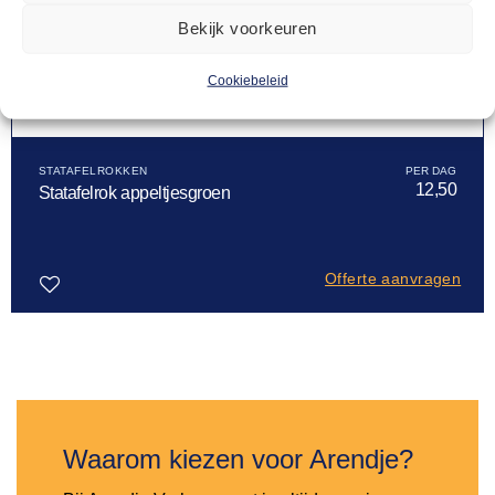
Bekijk voorkeuren
Cookiebeleid
STATAFELROKKEN
12,50
Statafelrok appeltjesgroen
Offerte aanvragen
Toevoegen
aan
verlanglijst
Waarom kiezen voor Arendje?