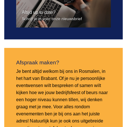
Altijd up to date?
Schrijf je in voor onze nieuwsbrief
Afspraak maken?
Je bent altijd welkom bij ons in Rosmalen, in
het hart van Brabant. Of je nu je persoonlijke
eventwensen wilt bespreken of samen wilt
kijken hoe we jouw bedrijfsfeest of beurs naar
een hoger niveau kunnen tillen, wij denken
graag met je mee. Voor alles rondom
evenementen ben je bij ons aan het juiste
adres! Natuurlijk kun je ook ons uitgebreide