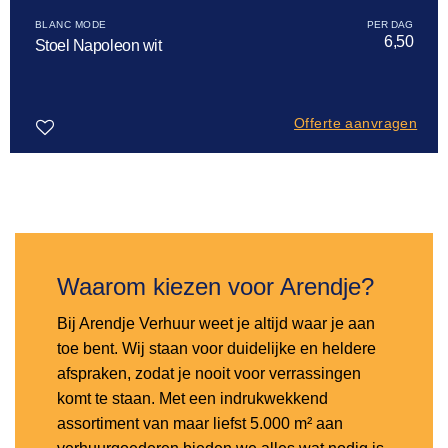
BLANC MODE
6,50
Stoel Napoleon wit
Offerte aanvragen
Toevoegen
aan
verlanglijst
Waarom kiezen voor Arendje?
Bij Arendje Verhuur weet je altijd waar je aan
toe bent. Wij staan voor duidelijke en heldere
afspraken, zodat je nooit voor verrassingen
komt te staan. Met een indrukwekkend
assortiment van maar liefst 5.000 m² aan