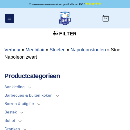
Ga
65 klanten waarderen ons met een gemiddelde van 4.5/5.0
naar
inhoud
FILTER
Verhuur
»
Meubilair
»
Stoelen
»
Napoleonstoelen
»
Stoel
Napoleon zwart
Productcategorieën
Aankleding
Barbecues & buiten koken
Barren & uitgifte
Bestek
Buffet
Dranken