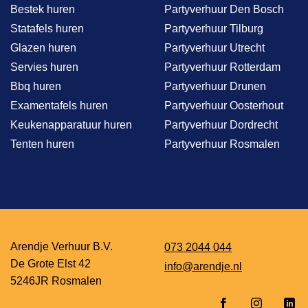
Bestek huren
Partyverhuur Den Bosch
Statafels huren
Partyverhuur Tilburg
Glazen huren
Partyverhuur Utrecht
Servies huren
Partyverhuur Rotterdam
Bbq huren
Partyverhuur Drunen
Examentafels huren
Partyverhuur Oosterhout
Keukenapparatuur huren
Partyverhuur Dordrecht
Tenten huren
Partyverhuur Rosmalen
Arendje Verhuur B.V.
073 2044 044
De Grote Elst 42
info@arendje.nl
5246JR Rosmalen