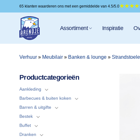
Ga
65 klanten waarderen ons met een gemiddelde van 4.5/5.0
naar
inhoud
Assortiment
Inspiratie
Ov
Verhuur
»
Meubilair
»
Banken & lounge
»
Strandstoel
Productcategorieën
Aankleding
Barbecues & buiten koken
Barren & uitgifte
Bestek
Buffet
Dranken