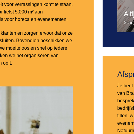
it voor verrassingen komt te staan.
 liefst 5.000 m² aan
Alt
 is voor horeca en evenementen.
Schri
lanten en zorgen ervoor dat onze
nsluiten. Bovendien beschikken we
e moeiteloos en snel op iedere
aken we het organiseren van
 ooit.
Afsp
Je bent 
van Bra
besprek
bedrijf
tillen,
eveneme
Natuurl