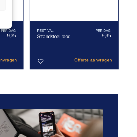
n
FESTIVAL
9,35
9,35
Strandstoel rood
anvragen
Offerte aanvragen
Toevoegen
aan
verlanglijst