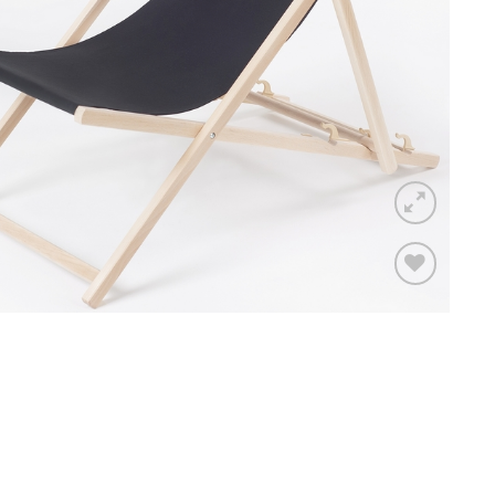
Toevoegen
aan
verlanglijst