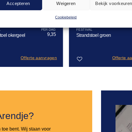
Accepteren
Weigeren
Bekijk voorkeure
Cookiebeleid
L
FESTIVAL
9,35
toel okergeel
Strandstoel groen
Offerte aanvragen
Offerte a
Toevoegen
aan
verlanglijst
Arendje?
n toe bent. Wij staan voor