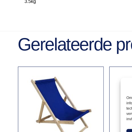
3.5kg
Gerelateerde p
Om 
inf
tec
ver
inv