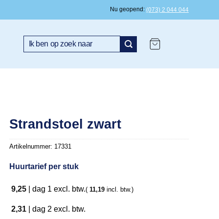
Nu geopend
(073) 2 044 044
Zoeken
naar:
Strandstoel zwart
Artikelnummer:
17331
Huurtarief per stuk
9,25
|
dag 1
excl. btw.
(
11,19
incl. btw.)
2,31
|
dag 2
excl. btw.