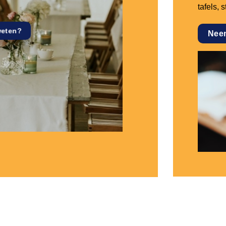
tafels, 
weten?
Nee