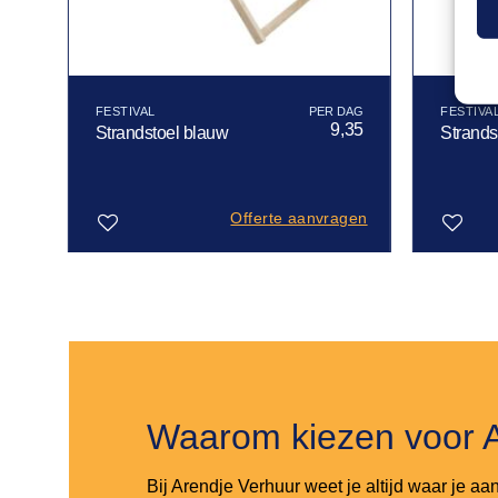
FESTIVAL
FESTIVA
35
9,35
Strandstoel blauw
Strands
gen
Offerte aanvragen
Toevoegen
Toevoegen
aan
aan
verlanglijst
verlanglijst
Waarom kiezen voor 
Bij Arendje Verhuur weet je altijd waar je aa