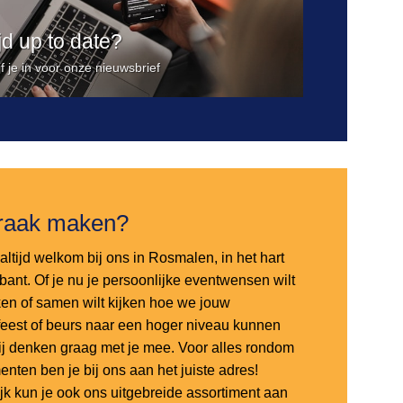
ijd up to date?
jf je in voor onze nieuwsbrief
raak maken?
altijd welkom bij ons in Rosmalen, in het hart
bant. Of je nu je persoonlijke eventwensen wilt
en of samen wilt kijken hoe we jouw
sfeest of beurs naar een hoger niveau kunnen
 wij denken graag met je mee. Voor alles rondom
nten ben je bij ons aan het juiste adres!
ijk kun je ook ons uitgebreide assortiment aan