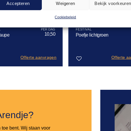
Accepteren
Weigeren
Bekijk voorkeure
Cookiebeleid
L
FESTIVAL
10,50
taupe
Poefje lichtgroen
Offerte aanvragen
Offerte a
Toevoegen
aan
verlanglijst
Arendje?
n toe bent. Wij staan voor