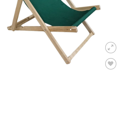
Toevoegen
aan
verlanglijst