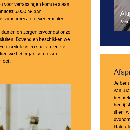
it voor verrassingen komt te staan.
 liefst 5.000 m² aan
Alt
 is voor horeca en evenementen.
Schri
lanten en zorgen ervoor dat onze
nsluiten. Bovendien beschikken we
e moeiteloos en snel op iedere
aken we het organiseren van
 ooit.
Afsp
Je bent 
van Bra
besprek
bedrijf
tillen,
eveneme
Natuurl