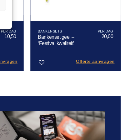
n
BANKENSETS
10,50
20,00
Bankenset geel –
‘Festival kwaliteit’
anvragen
Offerte aanvragen
Toevoegen
aan
verlanglijst