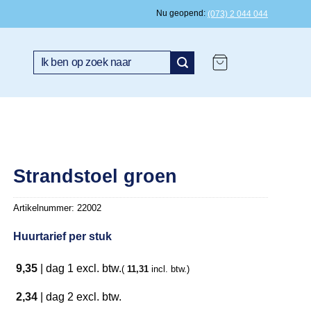
Nu geopend
(073) 2 044 044
Zoeken
naar:
Strandstoel groen
Artikelnummer:
22002
Huurtarief per stuk
9,35
|
dag 1
excl. btw.
(
11,31
incl. btw.)
2,34
|
dag 2
excl. btw.