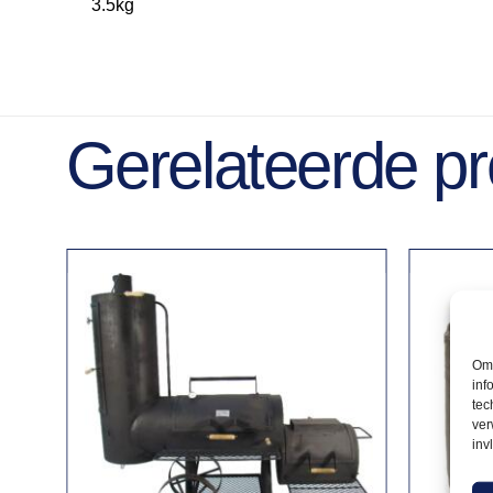
3.5kg
Gerelateerde p
Om 
inf
tec
ver
inv