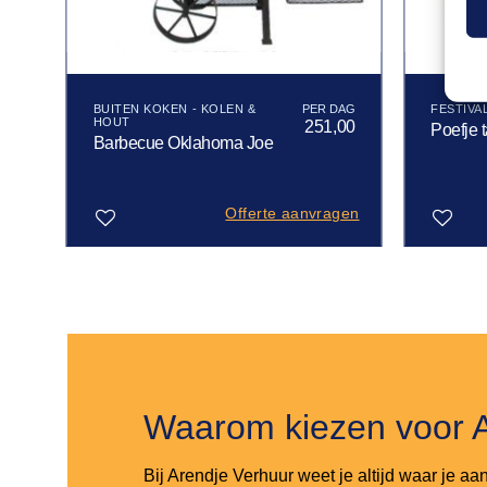
BUITEN KOKEN - KOLEN &
FESTIVA
HOUT
00
251,00
Poefje 
Barbecue Oklahoma Joe
gen
Offerte aanvragen
Toevoegen
Toevoegen
aan
aan
verlanglijst
verlanglijst
Waarom kiezen voor 
Bij Arendje Verhuur weet je altijd waar je aa