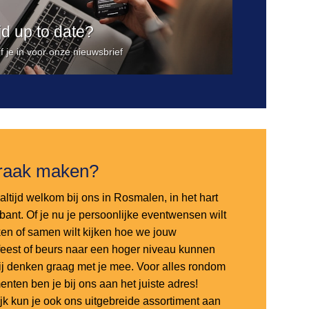
ijd up to date?
jf je in voor onze nieuwsbrief
raak maken?
altijd welkom bij ons in Rosmalen, in het hart
bant. Of je nu je persoonlijke eventwensen wilt
en of samen wilt kijken hoe we jouw
sfeest of beurs naar een hoger niveau kunnen
 wij denken graag met je mee. Voor alles rondom
nten ben je bij ons aan het juiste adres!
ijk kun je ook ons uitgebreide assortiment aan