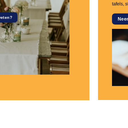
tafels, 
weten?
Nee