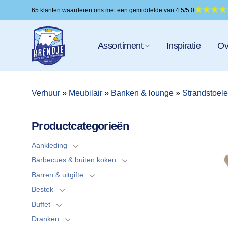
Ga
65 klanten waarderen ons met een gemiddelde van 4.5/5.0
naar
inhoud
Assortiment
Inspiratie
Ov
Verhuur
»
Meubilair
»
Banken & lounge
»
Strandstoel
Productcategorieën
Aankleding
Barbecues & buiten koken
Barren & uitgifte
Bestek
Buffet
Dranken