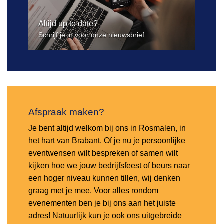
Altijd up to date?
Schrijf je in voor onze nieuwsbrief
Afspraak maken?
Je bent altijd welkom bij ons in Rosmalen, in
het hart van Brabant. Of je nu je persoonlijke
eventwensen wilt bespreken of samen wilt
kijken hoe we jouw bedrijfsfeest of beurs naar
een hoger niveau kunnen tillen, wij denken
graag met je mee. Voor alles rondom
evenementen ben je bij ons aan het juiste
adres! Natuurlijk kun je ook ons uitgebreide