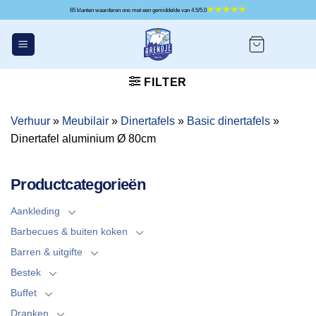
Ga
65 klanten waarderen ons met een gemiddelde van 4.5/5.0
naar
inhoud
FILTER
Verhuur
»
Meubilair
»
Dinertafels
»
Basic dinertafels
»
Dinertafel aluminium Ø 80cm
Productcategorieën
Aankleding
Barbecues & buiten koken
Barren & uitgifte
Bestek
Buffet
Dranken