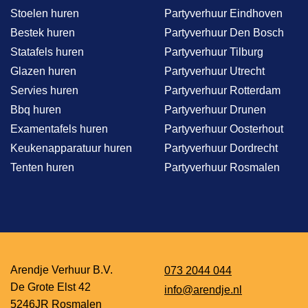
Stoelen huren
Partyverhuur Eindhoven
Bestek huren
Partyverhuur Den Bosch
Statafels huren
Partyverhuur Tilburg
Glazen huren
Partyverhuur Utrecht
Servies huren
Partyverhuur Rotterdam
Bbq huren
Partyverhuur Drunen
Examentafels huren
Partyverhuur Oosterhout
Keukenapparatuur huren
Partyverhuur Dordrecht
Tenten huren
Partyverhuur Rosmalen
Arendje Verhuur B.V.
073 2044 044
De Grote Elst 42
info@arendje.nl
5246JR Rosmalen