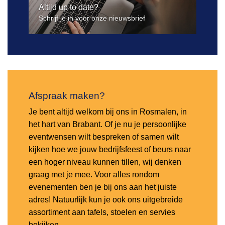
Altijd up to date?
Schrijf je in voor onze nieuwsbrief
Afspraak maken?
Je bent altijd welkom bij ons in Rosmalen, in
het hart van Brabant. Of je nu je persoonlijke
eventwensen wilt bespreken of samen wilt
kijken hoe we jouw bedrijfsfeest of beurs naar
een hoger niveau kunnen tillen, wij denken
graag met je mee. Voor alles rondom
evenementen ben je bij ons aan het juiste
adres! Natuurlijk kun je ook ons uitgebreide
assortiment aan tafels, stoelen en servies
bekijken.