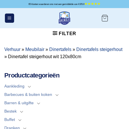
Ga
65 klanten waarderen ons met een gemiddelde van 4.5/5.0
naar
inhoud
FILTER
Verhuur
»
Meubilair
»
Dinertafels
»
Dinertafels steigerhout
»
Dinertafel steigerhout wit 120x80cm
Productcategorieën
Aankleding
Barbecues & buiten koken
Barren & uitgifte
Bestek
Buffet
Dranken