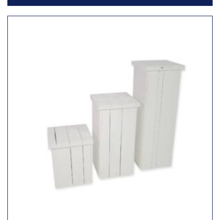
Toevoegen
aan
verlanglijst