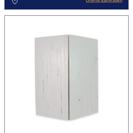
Offerte aanvragen
Toevoegen
aan
verlanglijst