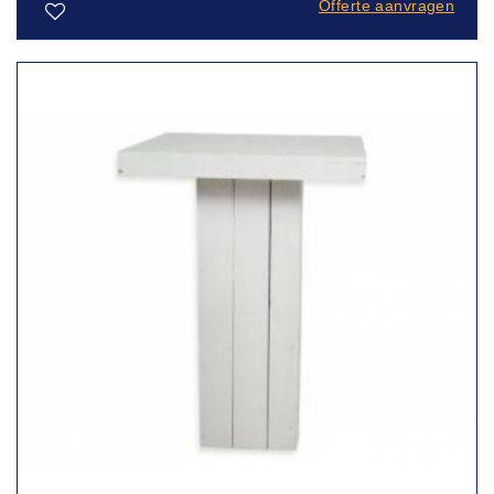
Offerte aanvragen
Toevoegen
aan
verlanglijst