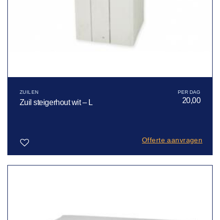
ZUILEN
20,00
Zuil steigerhout wit – L
Offerte aanvragen
Toevoegen
aan
verlanglijst