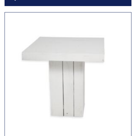
Toevoegen
aan
verlanglijst