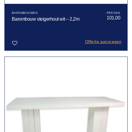
BAROMBOUWEN
101,00
Barombouw steigerhout wit – 2,2m
Offerte aanvragen
Toevoegen
aan
verlanglijst