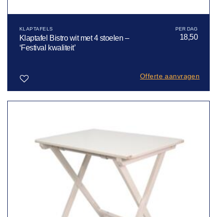
KLAPTAFELS
18,50
Klaptafel Bistro wit met 4 stoelen –
‘Festival kwaliteit’
Offerte aanvragen
Toevoegen
aan
verlanglijst