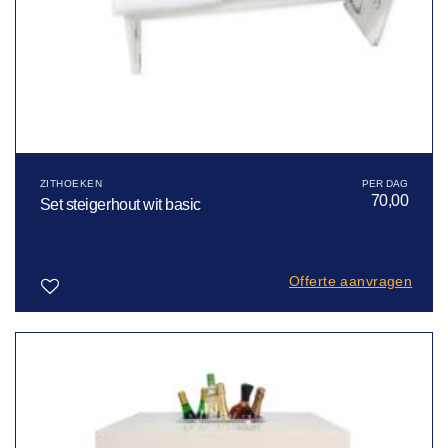
ZITHOEKEN
70,00
Set steigerhout wit basic
Offerte aanvragen
Toevoegen
aan
verlanglijst