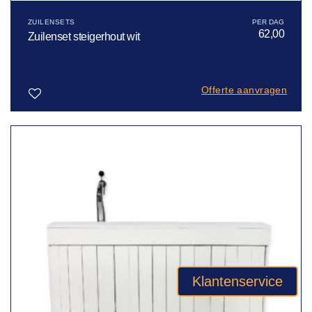
ZUILENSETS
62,00
Zuilenset steigerhout wit
Offerte aanvragen
Toevoegen
aan
verlanglijst
Klantenservice