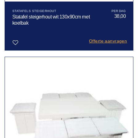
STATAFELS STEIGERHOUT
38,00
Statafel steigerhout wit 130x90cm met
koelbak
Offerte aanvragen
Toevoegen
aan
verlanglijst