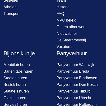
Bestellen
Team
Afhalen
Historie
Transport
FAQ
MVO beleid
Op- en afbouwen
Nieuwsbrief
De Sfeerproeverij
Vacatures
Bij ons kun je...
Partyverhuur
Meubilair huren
Partyverhuur Waalwijk
Bar en taps huren
Partyverhuur Breda
Stoelen huren
Partyverhuur Eindhoven
Bestek huren
Partyverhuur Den Bosch
Statafels huren
Partyverhuur Tilburg
Glazen huren
Partyverhuur Utrecht
Servies huren
Partyverhuur Rotterdam