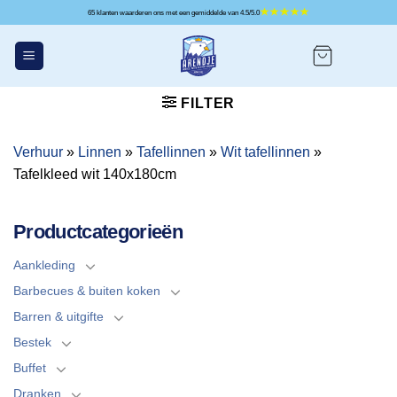
Ga
65 klanten waarderen ons met een gemiddelde van 4.5/5.0
naar
inhoud
FILTER
Verhuur
»
Linnen
»
Tafellinnen
»
Wit tafellinnen
»
Tafelkleed wit 140x180cm
Productcategorieën
Aankleding
Barbecues & buiten koken
Barren & uitgifte
Bestek
Buffet
Dranken