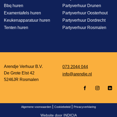
Bbq huren
Partyverhuur Drunen
Examentafels huren
Partyverhuur Oosterhout
Keukenapparatuur huren
Partyverhuur Dordrecht
Tenten huren
Partyverhuur Rosmalen
Arendje Verhuur B.V.
073 2044 044
De Grote Elst 42
info@arendje.nl
5246JR Rosmalen
|
|
Algemene voorwaarden
Cookiebeleid
Privacyverklaring
Website door
INDICIA