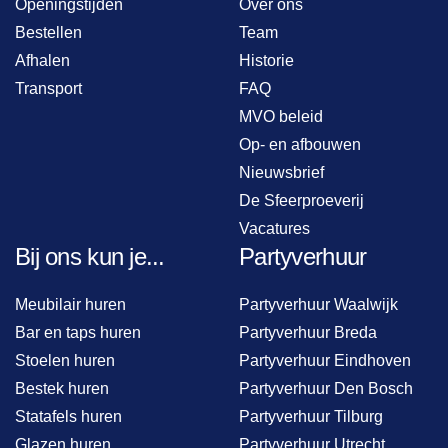
Openingstijden
Over ons
Bestellen
Team
Afhalen
Historie
Transport
FAQ
MVO beleid
Op- en afbouwen
Nieuwsbrief
De Sfeerproeverij
Vacatures
Bij ons kun je...
Partyverhuur
Meubilair huren
Partyverhuur Waalwijk
Bar en taps huren
Partyverhuur Breda
Stoelen huren
Partyverhuur Eindhoven
Bestek huren
Partyverhuur Den Bosch
Statafels huren
Partyverhuur Tilburg
Glazen huren
Partyverhuur Utrecht