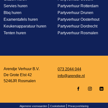
Servies huren
Partyverhuur Rotterdam
Bbq huren
Partyverhuur Drunen
Examentafels huren
Partyverhuur Oosterhout
Keukenapparatuur huren
Partyverhuur Dordrecht
Tenten huren
Partyverhuur Rosmalen
Arendje Verhuur B.V.
073 2044 044
De Grote Elst 42
info@arendje.nl
5246JR Rosmalen
|
|
Algemene voorwaarden
Cookiebeleid
Privacyverklaring