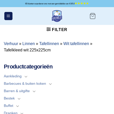
Ga
65 klanten waarderen ons met een gemiddelde van 4.5/5.0
naar
inhoud
FILTER
Verhuur
»
Linnen
»
Tafellinnen
»
Wit tafellinnen
»
Tafelkleed wit 225x225cm
Productcategorieën
Aankleding
Barbecues & buiten koken
Barren & uitgifte
Bestek
Buffet
Dranken