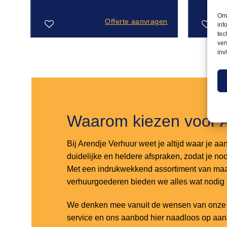
Om 
Offerte aanvragen
inf
tec
ver
inv
Toevoegen
Toevoegen
aan
aan
verlanglijst
verlanglijst
Waarom kiezen voor 
Bij Arendje Verhuur weet je altijd waar je aa
duidelijke en heldere afspraken, zodat je noo
Met een indrukwekkend assortiment van maar
verhuurgoederen bieden we alles wat nodig
We denken mee vanuit de wensen van onze k
service en ons aanbod hier naadloos op aa