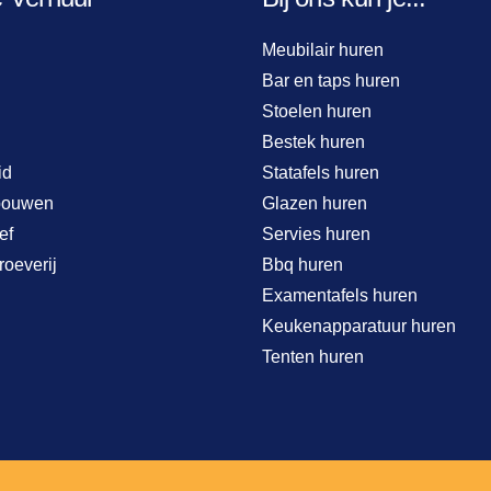
Meubilair huren
Bar en taps huren
Stoelen huren
Bestek huren
id
Statafels huren
bouwen
Glazen huren
ef
Servies huren
roeverij
Bbq huren
Examentafels huren
Keukenapparatuur huren
Tenten huren