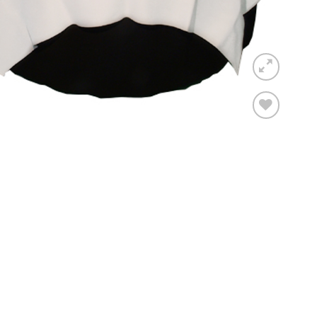
Toevoegen
aan
verlanglijst