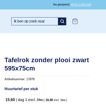
Nu geopend
(073) 2 044 044
Zoeken
naar:
Tafelrok zonder plooi zwart
595x75cm
Artikelnummer:
17878
Huurtarief per stuk
15,60
|
dag 1
excl. btw.
(
18,88
incl. btw.)