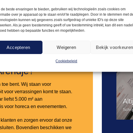
de beste ervaringen te bieden, gebruiken wij technologieën zoals cookies om
Offerte aanvragen
Offerte a
ormatie over je apparaat op te slaan en/of te raadplegen. Door in te stemmen met d
hnologieën kunnen wij gegevens zoals surfgedrag of unieke ID's op deze site
werken. Als je geen toestemming geeft of uw toestemming intrekt, kan dit een nade
loed hebben op bepaalde functies en mogelijkheden.
Toevoegen
aan
verlanglijst
Accepteren
Weigeren
Bekijk voorkeure
Cookiebeleid
Arendje?
n toe bent. Wij staan voor
it voor verrassingen komt te staan.
 liefst 5.000 m² aan
Alt
 is voor horeca en evenementen.
Schri
lanten en zorgen ervoor dat onze
nsluiten. Bovendien beschikken we