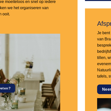
e moeiteloos en snel op iedere
aken we het organiseren van
 ooit.
Afsp
Je bent 
van Bra
besprek
bedrijf
tillen,
eveneme
Natuurl
tafels, 
weten?
Nee