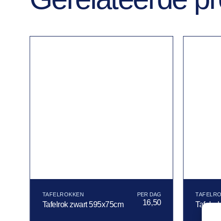
TAFELROKKEN
TAFELR
16,50
Tafelrok zwart 595x75cm
Tafelro