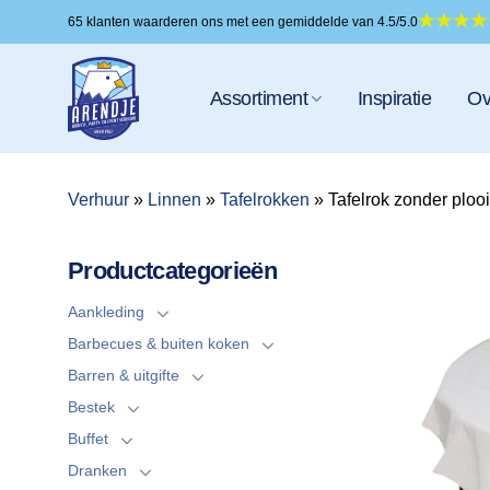
Ga
65 klanten waarderen ons met een gemiddelde van 4.5/5.0
naar
inhoud
Assortiment
Inspiratie
Ov
Verhuur
»
Linnen
»
Tafelrokken
»
Tafelrok zonder plo
Productcategorieën
Aankleding
Barbecues & buiten koken
Barren & uitgifte
Bestek
Buffet
Dranken