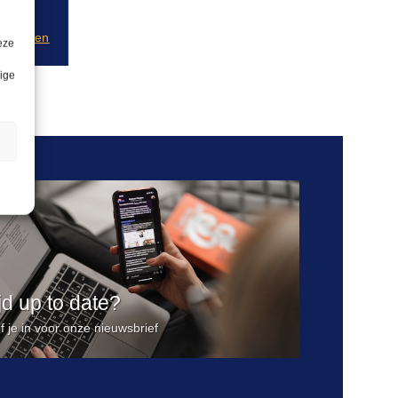
anvragen
eze
lige
n
ijd up to date?
jf je in voor onze nieuwsbrief