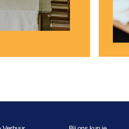
e Verhuur
Bij ons kun je...