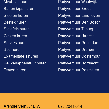
Meubilair huren
Partyverhuur Waalwijk
Bar en taps huren
Partyverhuur Breda
Stoelen huren
Partyverhuur Eindhoven
Bestek huren
Partyverhuur Den Bosch
Statafels huren
Partyverhuur Tilburg
Glazen huren
Partyverhuur Utrecht
Servies huren
Partyverhuur Rotterdam
Bbq huren
Partyverhuur Drunen
Examentafels huren
Partyverhuur Oosterhout
Keukenapparatuur huren
Partyverhuur Dordrecht
Tenten huren
Partyverhuur Rosmalen
Arendje Verhuur B.V.
073 2044 044