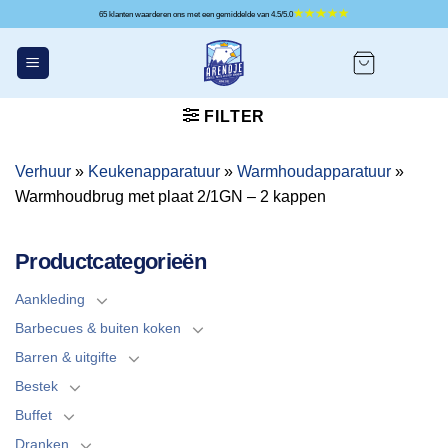
Ga
65 klanten waarderen ons met een gemiddelde van 4.5/5.0
naar
inhoud
FILTER
Verhuur
»
Keukenapparatuur
»
Warmhoudapparatuur
»
Warmhoudbrug met plaat 2/1GN – 2 kappen
Productcategorieën
Aankleding
Barbecues & buiten koken
Barren & uitgifte
Bestek
Buffet
Dranken