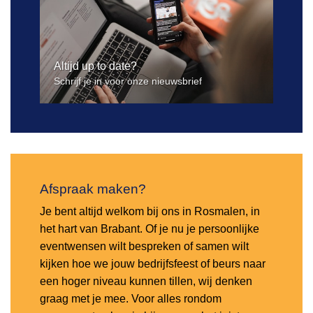
Altijd up to date?
Schrijf je in voor onze nieuwsbrief
Afspraak maken?
Je bent altijd welkom bij ons in Rosmalen, in
het hart van Brabant. Of je nu je persoonlijke
eventwensen wilt bespreken of samen wilt
kijken hoe we jouw bedrijfsfeest of beurs naar
een hoger niveau kunnen tillen, wij denken
graag met je mee. Voor alles rondom