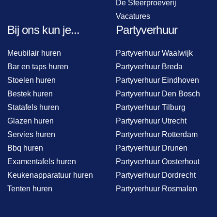
De Sfeerproeverij
Vacatures
Bij ons kun je...
Partyverhuur
Meubilair huren
Partyverhuur Waalwijk
Bar en taps huren
Partyverhuur Breda
Stoelen huren
Partyverhuur Eindhoven
Bestek huren
Partyverhuur Den Bosch
Statafels huren
Partyverhuur Tilburg
Glazen huren
Partyverhuur Utrecht
Servies huren
Partyverhuur Rotterdam
Bbq huren
Partyverhuur Drunen
Examentafels huren
Partyverhuur Oosterhout
Keukenapparatuur huren
Partyverhuur Dordrecht
Tenten huren
Partyverhuur Rosmalen