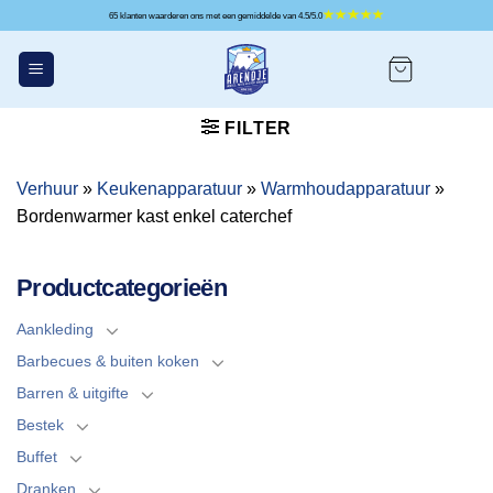
Ga
65 klanten waarderen ons met een gemiddelde van 4.5/5.0
naar
inhoud
FILTER
Verhuur
»
Keukenapparatuur
»
Warmhoudapparatuur
»
Bordenwarmer kast enkel caterchef
Productcategorieën
Aankleding
Barbecues & buiten koken
Barren & uitgifte
Bestek
Buffet
Dranken