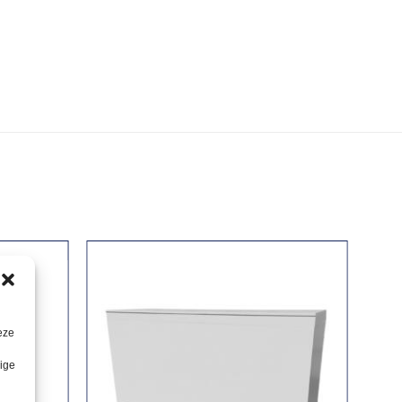
eze
lige