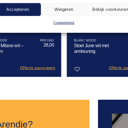
Accepteren
Weigeren
Bekijk voorkeure
Cookiebeleid
MODE
BLANC MODE
28,00
 Milano wit –
Stoel June wit met
cm
armleuning
Offerte aanvragen
Offerte a
Toevoegen
aan
verlanglijst
Arendje?