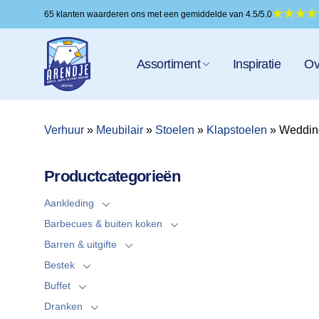
Ga
65 klanten waarderen ons met een gemiddelde van 4.5/5.0
naar
inhoud
Assortiment
Inspiratie
Ov
Verhuur
»
Meubilair
»
Stoelen
»
Klapstoelen
»
Wedding
Productcategorieën
Aankleding
Barbecues & buiten koken
Barren & uitgifte
Bestek
Buffet
Dranken