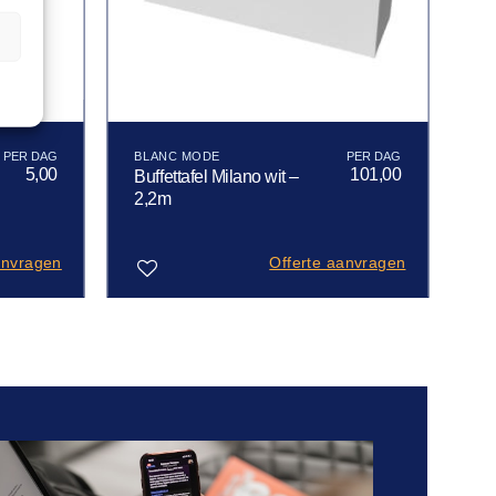
n
BLANC MODE
5,00
101,00
Buffettafel Milano wit –
2,2m
anvragen
Offerte aanvragen
Toevoegen
aan
verlanglijst