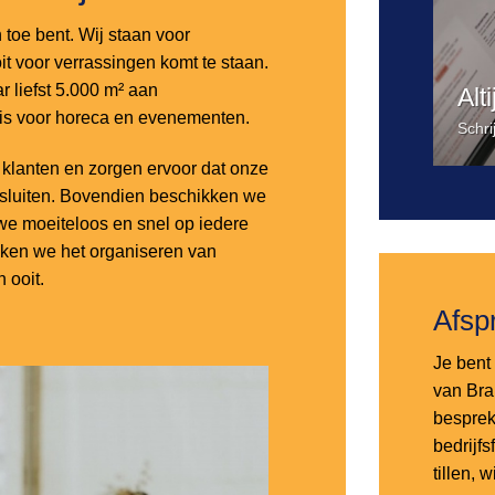
n toe bent. Wij staan voor
it voor verrassingen komt te staan.
 liefst 5.000 m² aan
Alt
 is voor horeca en evenementen.
Schri
lanten en zorgen ervoor dat onze
nsluiten. Bovendien beschikken we
e moeiteloos en snel op iedere
aken we het organiseren van
 ooit.
Afsp
Je bent 
van Bra
besprek
bedrijf
tillen,