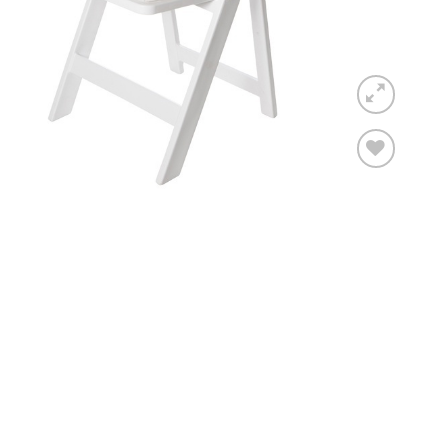
Toevoegen
aan
verlanglijst