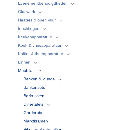
Evenementbenodigdheden
Glaswerk
Heaters & open vuur
Inrichtingen
Keukenapparatuur
Koel- & vriesapparatuur
Koffie- & theeapparatuur
Linnen
Meubilair
Banken & lounge
Bankensets
Barkrukken
Dinertafels
Garderobe
Marktkramen
Piket- & afzetpaaltjes