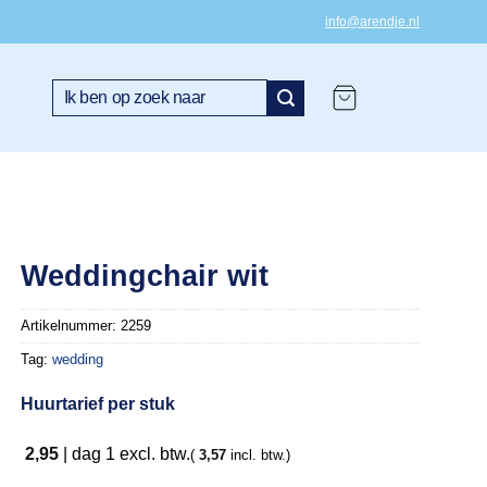
info@arendje.nl
Zoeken
naar:
Weddingchair wit
Artikelnummer:
2259
Tag:
wedding
Huurtarief per stuk
2,95
|
dag 1
excl. btw.
(
3,57
incl. btw.)