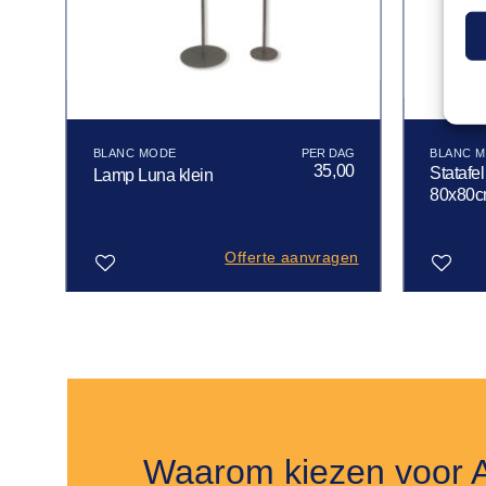
BLANC MODE
BLANC 
00
35,00
Statafel
Lamp Luna klein
80x80
gen
Offerte aanvragen
Toevoegen
Toevoegen
aan
aan
verlanglijst
verlanglijst
Waarom kiezen voor 