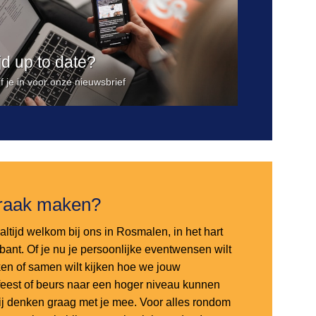
ijd up to date?
jf je in voor onze nieuwsbrief
raak maken?
altijd welkom bij ons in Rosmalen, in het hart
bant. Of je nu je persoonlijke eventwensen wilt
en of samen wilt kijken hoe we jouw
sfeest of beurs naar een hoger niveau kunnen
 wij denken graag met je mee. Voor alles rondom