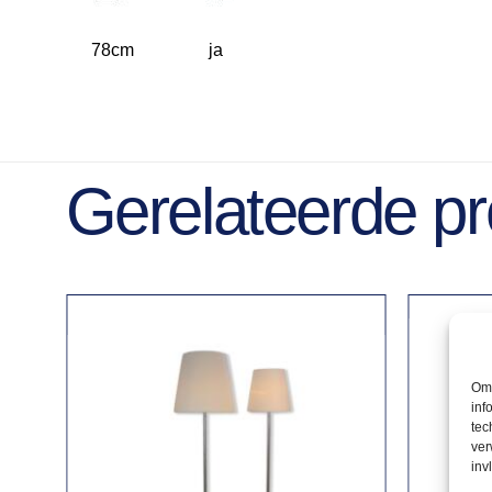
78cm
ja
Gerelateerde p
Om 
inf
tec
ver
inv