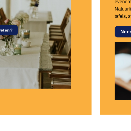
eveneme
Natuurl
tafels, 
weten?
Nee