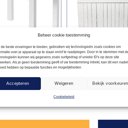
Beheer cookie toestemming
de beste ervaringen te bieden, gebruiken wij technologieën zoals cookies om
ormatie over je apparaat op te slaan en/of te raadplegen. Door in te stemmen met d
hnologieën kunnen wij gegevens zoals surfgedrag of unieke ID's op deze site
MODE
BAROMBOUWEN
werken. Als je geen toestemming geeft of uw toestemming intrekt, kan dit een nade
15,00
el / Bijzettafel
Barombouw steigerhout
loed hebben op bepaalde functies en mogelijkheden.
t
wit – 2,2m
Accepteren
Weigeren
Bekijk voorkeure
Offerte aanvragen
Offerte a
Cookiebeleid
Toevoegen
aan
verlanglijst