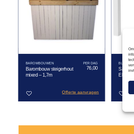
Om 
inf
tec
BAROMBOUWEN
BLANC 
ver
00
76,00
Barombouw steigerhout
Salontaf
inv
mixed – 1,7m
EMU wi
gen
Offerte aanvragen
Toevoegen
Toevoegen
aan
aan
verlanglijst
verlanglijst