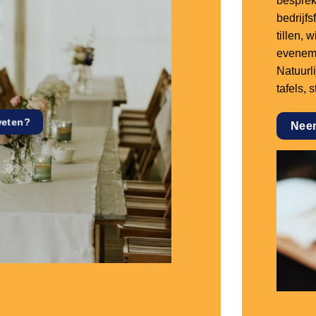
besprek
bedrijf
tillen,
eveneme
Natuurl
tafels, 
weten?
Nee