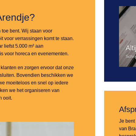
Arendje?
n toe bent. Wij staan voor
it voor verrassingen komt te staan.
 liefst 5.000 m² aan
Alt
 is voor horeca en evenementen.
Schri
lanten en zorgen ervoor dat onze
nsluiten. Bovendien beschikken we
e moeiteloos en snel op iedere
aken we het organiseren van
 ooit.
Afsp
Je bent 
van Bra