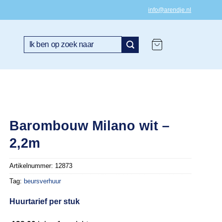
info@arendje.nl
Zoeken
naar:
Barombouw Milano wit –
2,2m
Artikelnummer:
12873
Tag:
beursverhuur
Huurtarief per stuk