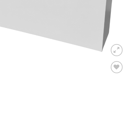
Toevoegen
aan
verlanglijst