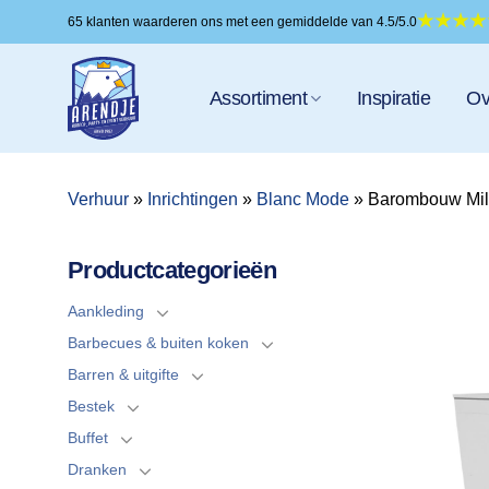
Ga
65 klanten waarderen ons met een gemiddelde van 4.5/5.0
naar
inhoud
Assortiment
Inspiratie
Ov
Verhuur
»
Inrichtingen
»
Blanc Mode
»
Barombouw Mila
Productcategorieën
Aankleding
Barbecues & buiten koken
Barren & uitgifte
Bestek
Buffet
Dranken