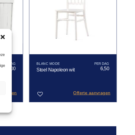
eze
BLANC MODE
lige
101,00
6,50
Stoel Napoleon wit
n
anvragen
Offerte aanvragen
Toevoegen
aan
verlanglijst