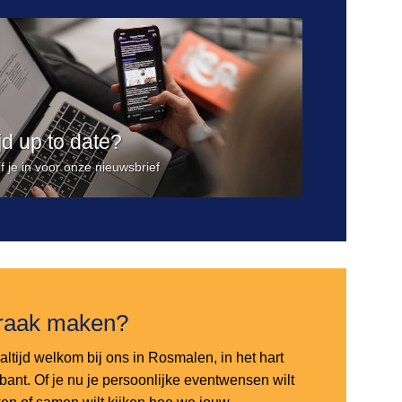
ijd up to date?
jf je in voor onze nieuwsbrief
raak maken?
altijd welkom bij ons in Rosmalen, in het hart
bant. Of je nu je persoonlijke eventwensen wilt