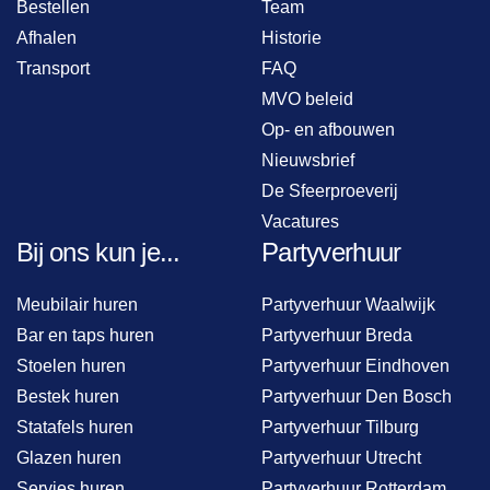
Bestellen
Team
Afhalen
Historie
Transport
FAQ
MVO beleid
Op- en afbouwen
Nieuwsbrief
De Sfeerproeverij
Vacatures
Bij ons kun je...
Partyverhuur
Meubilair huren
Partyverhuur Waalwijk
Bar en taps huren
Partyverhuur Breda
Stoelen huren
Partyverhuur Eindhoven
Bestek huren
Partyverhuur Den Bosch
Statafels huren
Partyverhuur Tilburg
Glazen huren
Partyverhuur Utrecht
Servies huren
Partyverhuur Rotterdam