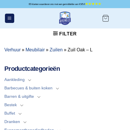
Ga
65 klanten waarderen ons met een gemiddelde van 4.5/5.0
naar
inhoud
FILTER
Verhuur
»
Meubilair
»
Zuilen
»
Zuil Oak – L
Productcategorieën
Aankleding
Barbecues & buiten koken
Barren & uitgifte
Bestek
Buffet
Dranken
Evenementbenodigdheden