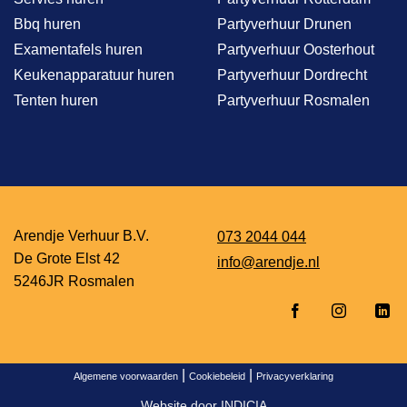
Bbq huren
Partyverhuur Drunen
Examentafels huren
Partyverhuur Oosterhout
Keukenapparatuur huren
Partyverhuur Dordrecht
Tenten huren
Partyverhuur Rosmalen
Arendje Verhuur B.V.
073 2044 044
De Grote Elst 42
info@arendje.nl
5246JR Rosmalen
|
|
Algemene voorwaarden
Cookiebeleid
Privacyverklaring
Website door
INDICIA