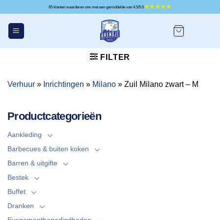
Ga
65 klanten waarderen ons met een gemiddelde van 4.5/5.0
naar
inhoud
FILTER
Verhuur
»
Inrichtingen
»
Milano
»
Zuil Milano zwart – M
Productcategorieën
Aankleding
Barbecues & buiten koken
Barren & uitgifte
Bestek
Buffet
Dranken
Evenementbenodigdheden