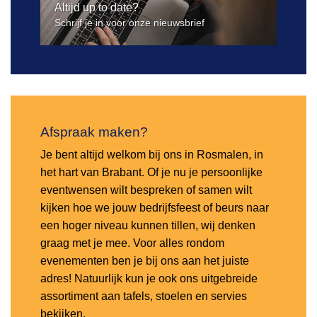
Altijd up to date?
Schrijf je in voor onze nieuwsbrief
Afspraak maken?
Je bent altijd welkom bij ons in Rosmalen, in
het hart van Brabant. Of je nu je persoonlijke
eventwensen wilt bespreken of samen wilt
kijken hoe we jouw bedrijfsfeest of beurs naar
een hoger niveau kunnen tillen, wij denken
graag met je mee. Voor alles rondom
evenementen ben je bij ons aan het juiste
adres! Natuurlijk kun je ook ons uitgebreide
assortiment aan tafels, stoelen en servies
bekijken.