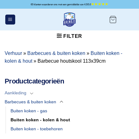
Ga
65 klanten waarderen ons met een gemiddelde van 4.5/5.0
naar
inhoud
FILTER
Verhuur
»
Barbecues & buiten koken
»
Buiten koken -
kolen & hout
»
Barbecue houtskool 113x39cm
Productcategorieën
Aankleding
Barbecues & buiten koken
Buiten koken - gas
Buiten koken - kolen & hout
Buiten koken - toebehoren