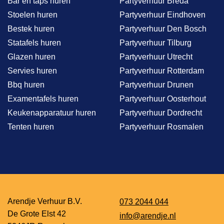
Bar en taps huren
Partyverhuur Breda
Stoelen huren
Partyverhuur Eindhoven
Bestek huren
Partyverhuur Den Bosch
Statafels huren
Partyverhuur Tilburg
Glazen huren
Partyverhuur Utrecht
Servies huren
Partyverhuur Rotterdam
Bbq huren
Partyverhuur Drunen
Examentafels huren
Partyverhuur Oosterhout
Keukenapparatuur huren
Partyverhuur Dordrecht
Tenten huren
Partyverhuur Rosmalen
Arendje Verhuur B.V.
073 2044 044
De Grote Elst 42
info@arendje.nl