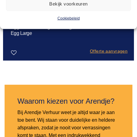
Bekijk voorkeuren
Cookiebeleid
BUITEN KOKEN - KOLEN & HOUT
200,00
EggMover Kruiwagen met Big Green
Egg Large
Offerte aanvragen
Toevoegen
aan
verlanglijst
Waarom kiezen voor Arendje?
Bij Arendje Verhuur weet je altijd waar je aan
toe bent. Wij staan voor duidelijke en heldere
afspraken, zodat je nooit voor verrassingen
komt te staan. Met een indrukwekkend