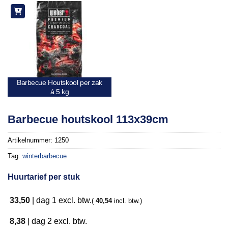
aan
verlanglijst
Barbecue Houtskool per zak
á 5 kg
Barbecue houtskool 113x39cm
Artikelnummer:
1250
Tag:
winterbarbecue
Huurtarief per stuk
33,50
|
dag 1
excl. btw.
(
40,54
incl. btw.)
8,38
|
dag 2
excl. btw.